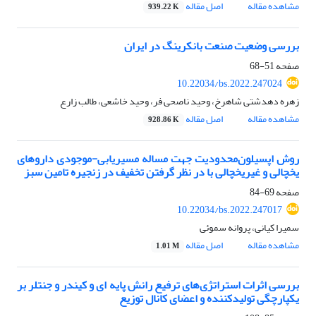
مشاهده مقاله
اصل مقاله
939.22 K
بررسی وضعیت صنعت بانکرینگ در ایران
صفحه
51-68
10.22034/bs.2022.247024
زهره دهدشتی شاهرخ، وحید ناصحی فر، وحید خاشعی، طالب زارع
مشاهده مقاله
اصل مقاله
928.86 K
روش اپسیلون‌محدودیت جهت مساله مسیریابی-موجودی دارو‌های
یخچالی و غیریخچالی با در نظر گرفتن تخفیف در زنجیره تامین سبز
صفحه
69-84
10.22034/bs.2022.247017
سمیرا کیانی، پروانه سموئی
مشاهده مقاله
اصل مقاله
1.01 M
بررسی اثرات استراتژی‌های ترفیع رانش پایه ای و کیندر و جنتلر بر
یکپارچگی تولیدکننده و اعضای کانال توزیع