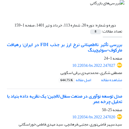
دوره و شماره:
دوره 20، شماره 113، خرداد و تیر 1401، صفحه 1-159
تعداد مقالات:
8
بررسی تأثیر نااطمینانی نرخ ارز بر جذب FDI در ایران: رهیافت
مارکوف-سوئیچینگ
صفحه
1-24
10.22034/bs.2022.247027
مصطفی شکری، محمدمهدی برقی اسگویی
مشاهده مقاله
اصل مقاله
644.75 K
مدل توسعه نوآوری در صنعت سفال لالجین: یک نظریه داده بنیاد با
تحلیل چرخه عمر
صفحه
25-50
10.22034/bs.2022.247020
سیدسپهر قاضی‌نوری، مجتبی فرهانچی، سید مهدی فاطمی خوراسگانی