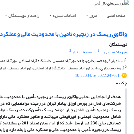
صفحه اصلی
مرور
اطلاعات نشریه
راهنمای نویسندگان
واکاوی ریسک در زنجیره تامین با محدودیت مالی و عملکرد 
نویسندگان
2
1
مهرداد صالحی
سمیه استوار
1
استادیار گروه حسابداری، واحد نورآباد ممسنی، دانشگاه آزاد اسلامی، نورآباد ممس
2
گروه حسابداری، واحد نورآباد ممسنی، دانشگاه آزاد اسلامی، نورآباد ممسنی، ایران
10.22034/bs.2022.247021
چکیده
هدف از انجام این تحقیق واکاوی ریسک در زنجیره تأمین با محدودیت مال
شرکت
های فعال در بورس اوراق بهادار تهران در زمینه موادغذایی که در سال 1399 فع
ریسک زنجیره تأمین شامل چهار مولفه ریسک تأمین
کننده، ریسک تول
شامل محدودیت قیمتی و غیرقیمتی می
باشد و متغیر عملکرد مالی دا
تصادفی برای 230 نفر ارسال شد که از این میان تعداد 201 پرسشنامه که کامل به تمام سوالات پاسخ داده شده بود، بازگردانده شد. نتایج این پژوهش نشان می
ریسک در زنجیره تأمین با محدودیت مالی و عملکرد مالی رابطه دارد و راب