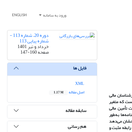
ورود به سامانه
ENGLISH
دوره 20، شماره 113 -
شماره پیاپی 113
خرداد و تیر 1401
صفحه
147-160
فایل ها
XML
اصل مقاله
1.17 M
رشناسان مالی
ست که متغیر
 تأمین مالی
سابقه مقاله
امه
ها به
طور
دهد
هم رسانی
 رابطه مثبت و