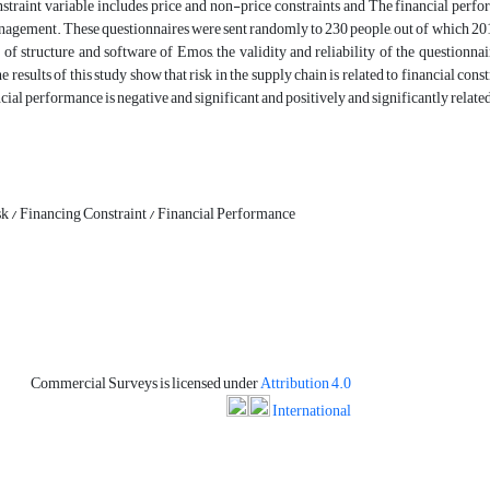
nstraint variable includes price and non-price constraints and The financial pe
agement. These questionnaires were sent randomly to 230 people, out of which 201 
 of structure and software of Emos, the validity and reliability of the questionn
e results of this study show that risk in the supply chain is related to financial co
ncial performance is negative and significant and positively and significantly related
k / Financing Constraint / Financial Performance
Commercial Surveys is licensed under
Attribution 4.0
International