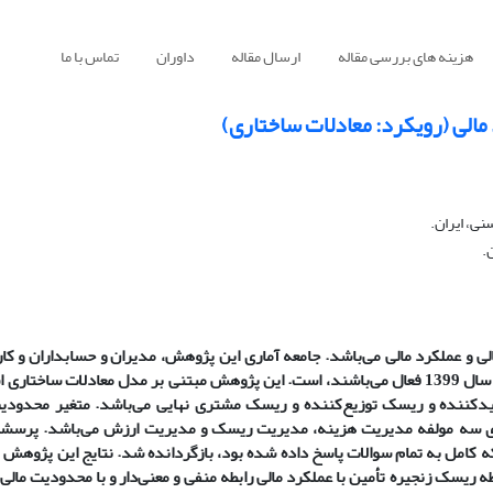
هزینه های بررسی مقاله
ارسال مقاله
داوران
تماس با ما
مالی (رویکرد: معادلات ساختاری)
نی، ایران.
.
ی و عملکرد مالی می
باشد. جامعه آماری این پژوهش، مدیران و حسابداران و کا
ال می
باشند، است. این پژوهش مبتنی بر مدل معادلات ساختاری ا
یدکننده و ریسک توزیع
کننده و ریسک مشتری نهایی می
باشد. متغیر محدودیت
رای سه مولفه مدیریت هزینه، مدیریت ریسک و مدیریت ارزش می
باشد. پرسشن
طه ریسک زنجیره تأمین با عملکرد مالی رابطه منفی و معنی
دار و با محدودیت مالی