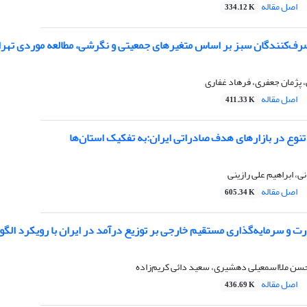
اصل مقاله
334.12 K
رف‌کنندگان سبز بر اساس متغیرهای جمعیتی و نگرشی، مطالعه موردی تهر
، پژمان جعفری، فرهاد غفاری
اصل مقاله
411.33 K
نوع در بازارهای هدف صادراتی ایران:به تفکیک استان‌ها
، ابراهیم علی رازینی
اصل مقاله
605.34 K
رت و سرمایه‌گذاری مستقیم خارجی بر توزیع درآمد در ایران با رویکرد الگوی خ
حسن ملااسمعیلی دهشیری، سعید دائی کریم‌زاده
اصل مقاله
436.69 K