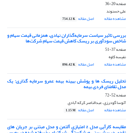
صفحه
20-36
علی حسنوند
مشاهده مقاله
اصل مقاله
754.12 K
بررسی تاثیر سیاست سرمایه‌گذاران نهادی، همزمانی قیمت سهام و
شاخص سودآوری بر ریسک کاهش قیمت سهام شرکت‌ها
صفحه
37-51
نفیسه کاوه
مشاهده مقاله
اصل مقاله
896.42 K
تحلیل ریسک ها و پوشش بهینه بیمه عمرو سرمایه گذاری: یک
مدل تقاضای فردی بیمه
صفحه
52-72
آتوسا گودرزی، عبدالناصر کرکه آبادی
مشاهده مقاله
اصل مقاله
1.15 M
مقایسه کارآیی مدل z امتیازی آلتمن و مدل مبتنی بر جریان های
نقدی در پیش بینی ورشکستگی شرکتهای پذیرفته شده در بورس