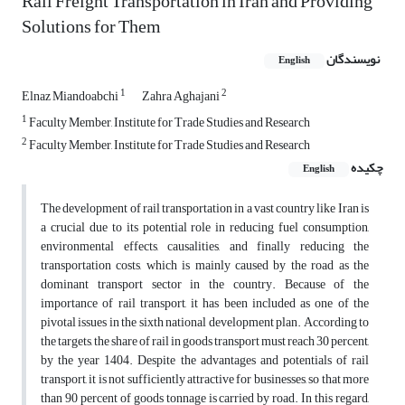
Rail Freight Transportation in Iran and Providing
Solutions for Them
نویسندگان
English
1
2
Elnaz Miandoabchi
Zahra Aghajani
1
Faculty Member, Institute for Trade Studies and Research
2
Faculty Member, Institute for Trade Studies and Research
چکیده
English
The development of rail transportation in a vast country like Iran is
a crucial due to its potential role in reducing fuel consumption,
environmental effects, causalities, and finally reducing the
transportation costs, which is mainly caused by the road as the
dominant transport sector in the country. Because of the
importance of rail transport, it has been included as one of the
pivotal issues in the sixth national development plan. According to
the targets, the share of rail in goods transport must reach 30 percent,
by the year 1404. Despite the advantages and potentials of rail
transport, it is not sufficiently attractive for businesses, so that more
than 90 percent of goods tonnage is carried by road. In this regard,