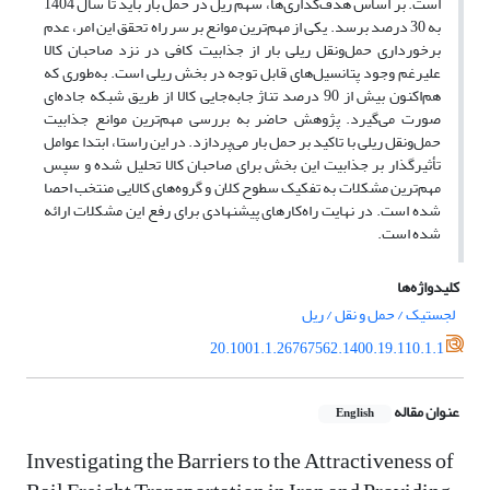
است. بر اساس هدف‌گذاری‌ها، سهم ریل در حمل بار باید تا سال 1404
به 30 درصد برسد. یکی از مهم‌ترین موانع بر سر راه تحقق این امر، عدم
برخورداری حمل‌ونقل ریلی بار از جذابیت کافی در نزد صاحبان کالا
علیرغم وجود پتانسیل‌های قابل توجه در بخش ریلی است. به‌طوری که
هم‌اکنون بیش از 90 درصد تناژ جابه‌جایی کالا از طریق شبکه جاده‌ای
صورت می‌گیرد. پژوهش حاضر به بررسی مهم‌ترین موانع جذابیت
حمل‌ونقل ریلی با تاکید بر حمل بار می‌پردازد. در این راستا، ابتدا عوامل
تأثیرگذار بر جذابیت این بخش برای صاحبان کالا تحلیل شده و سپس
مهم‌ترین مشکلات به تفکیک سطوح کلان و گروه‌های کالایی منتخب احصا
شده است. در نهایت راه‌کارهای پیشنهادی برای رفع این مشکلات ارائه
شده است.
کلیدواژه‌ها
لجستیک / حمل و نقل / ریل
20.1001.1.26767562.1400.19.110.1.1
عنوان مقاله
English
Investigating the Barriers to the Attractiveness of