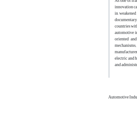
As one of Ira
innovation ca
in, weakened 
documentary 
countries wit
automotive i
oriented and
mechanisms; 
manufacturers
electric and 
and administr
Automotive Indus