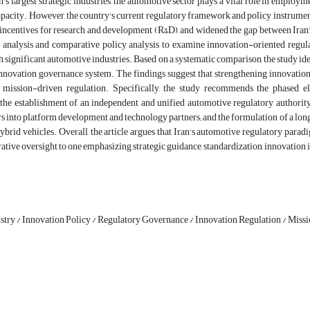
n's largest strategic industries, the automotive sector plays a vital role in employm
pacity. However, the country's current regulatory framework and policy instruments
incentives for research and development (R&D), and widened the gap between Iran'
analysis and comparative policy analysis to examine innovation-oriented regula
h significant automotive industries. Based on a systematic comparison, the study ide
nnovation governance system. The findings suggest that strengthening innovation
 mission-driven regulation. Specifically, the study recommends the phased e
the establishment of an independent and unified automotive regulatory authorit
 into platform development and technology partners; and the formulation of a long
hybrid vehicles. Overall, the article argues that Iran's automotive regulatory parad
ative oversight to one emphasizing strategic guidance, standardization, innovation
try / Innovation Policy / Regulatory Governance / Innovation Regulation / Miss