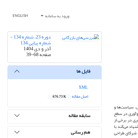
ورود به سامانه
ENGLISH
دوره 23، شماره 134 -
شماره پیاپی 134
آذر و دی 1404
صفحه
39-68
فایل ها
XML
اصل مقاله
676.73 K
ال، سیاست
ها و
وآوری در سطح
سابقه مقاله
ی در برخی از
شنهاد می
کند با
هم رسانی
ه شرکای طراحی