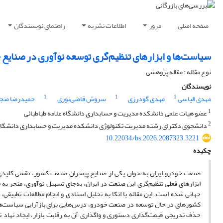
صفحه اصلی
مرور
اطلاعات نشریه
راهنمای نویسندگان
سیاست‌ها و ابزارهای تنظیم‌گری توسعه نوآوری در صنایع 
نوع مقاله : مقاله پژوهشی
نویسندگان
1
1
1
مهدی الیاسی
مهدی گودرزی
سروش قاضی‌نوری
حمیدرضا منج
1
عضو هیات علمی دانشکده مدیریت و حسابداری دانشگاه علامه طباطبائی
2
دانشجوی دکترای رشته مدیریت تکنولوژی دانشکده مدیریت و حسابداری دانشگاه ع
10.22034/bs.2026.2087323.3221
چکیده
صنعت خودرو ایران به
عنوان یکی از صنایع پیشران صنعت کشور، نقشی کلیدی
ابزارهای فعلی تنظیم
گری این صنعت در ایران، به
جای تسهیل نوآوری، منجر به 
جهانی شده است. این مقاله با اتکا به تحلیل اسنادی و انجام مطالعات تطبیقی
کشورهای در حال توسعه در صنعت خودرو، درس
هایی برای بازآرایی سیاست
ه
حذف تدریجی قیمت
گذاری دستوری و واگذاری آن به رقابت بازار، ایجاد نهاد ت