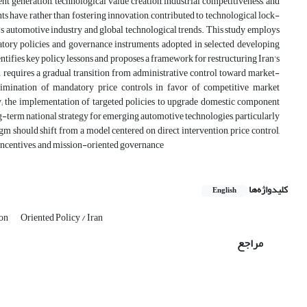
ent generation, technological value creation, industrial competitiveness, and
 have, rather than fostering innovation, contributed to technological lock-
s automotive industry and global technological trends. This study employs
tory policies and governance instruments adopted in selected developing
ntifies key policy lessons and proposes a framework for restructuring Iran's
 requires a gradual transition from administrative control toward market-
limination of mandatory price controls in favor of competitive market
y; the implementation of targeted policies to upgrade domestic component
-term national strategy for emerging automotive technologies, particularly
igm should shift from a model centered on direct intervention, price control,
 incentives, and mission-oriented governance
کلیدواژه‌ها
English
ion
Oriented Policy / Iran
مراجع