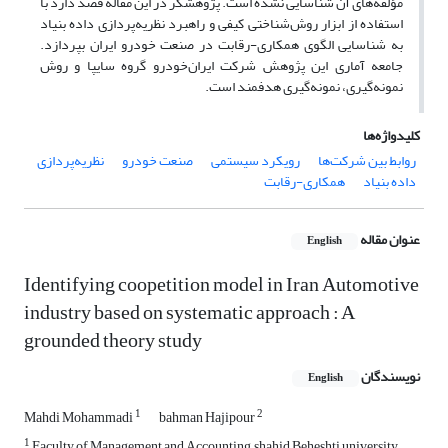
مؤلفه‌های آن شناسایی نشده است. پژوهشگر در این مقاله قصد دارد با
استفاده از ابزار روش‌شناختی کیفی و راهبرد نظریه‌پردازی داده بنیاد
به شناسایی الگوی همکاری-رقابت در صنعت خودرو ایران بپردازد.
جامعه آماری این پژوهش شرکت ایران‌خودرو گروه سایپا و روش
نمونه‌گیری، نمونه‌گیری هدفمند است.
کلیدواژه‌ها
روابط بین شرکت‌ها
رویکرد سیستمی
صنعت خودرو
نظریه‌پردازی
داده بنیاد
همکاری-رقابت
عنوان مقاله
English
Identifying coopetition model in Iran Automotive
industry based on systematic approach : A
grounded theory study
نویسندگان
English
1
2
Mahdi Mohammadi
bahman Hajipour
1
Faculty of Management and Accounting, shahid Beheshti university,