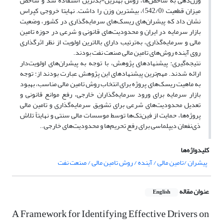
وزن‌دهی به شاخص‌ها، روش بهترین-بدترین استفاده شد و شاخص
میزان قطعیت (542/0)، بیشترین وزن را داشت. نهایتا خروجی کپراس
نشان داد که پیشران‌های ریسک‌های سرمایه‌گذاری در کشور، وضعیت
بازار سرمایه در ایران و محدودیت‌های قانونی و شرعی در حوزه تامین
مالی و سرمایه‌گذاری، به‌ترتیب دارای بالاترین اولویت از نظر اثرگذاری
روی آینده روش‌های تامین مالی صنعت نفت بودند.
نتیجه‌گیری: پیشنهادهای پژوهش، با توجه به پیشران‌های اولویت‌دار
ارائه شدند. مهم‌ترین پیشنهادهای این پژوهش عبارت بودند از: توجه
به ماهیت ریسک‌های پروژه برای انتخاب روش تامین مالی مناسب، بهبود
بازار سرمایه برای ورود سرمایه‌گذاران خارجی، رفع موانع قانونی و
تعدیل محدودیت‌های شرعی برای تشویق سرمایه‌گذاری و تامین مالی
پروژه‌ها، حمایت از فین‌تک‌ها توسط موسسات مالی سنتی و نهایتاً تلاش
ذی‌نفعان دیپلماسی برای رفع تحریم‌ها و محدودیت‌های خارجی..
کلیدواژه‌ها
پیشران /تامین مالی / آینده / روش تامین مالی / صنعت نفت
عنوان مقاله
English
A Framework for Identifying Effective Drivers on