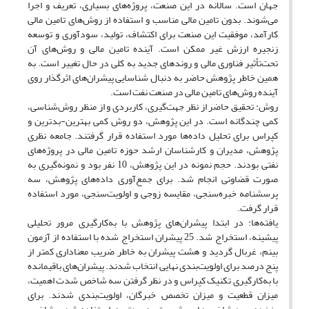
جهان است. سالانه در این صنعت، پروژه‌های بسیاری، تعریف و اجرا
می‌شوند. بدون تامین مالی مناسب و استفاده از روش‌های تامین مالی
کارآمد، موفقیت این صنعت برای اکتشاف، تولید، سودآوری و توسعه
زنجیره ارزش غیر ممکن است. آینده تامین مالی و روش‌های آن
تحت‌تأثیر فناوری مالی و روندهای جدید به کلی در حال تغییر است. به
همین خاطر پژوهش حاضر به دنبال شناسایی پیشران‌های اثرگذار روی
آینده روش‌های تامین مالی در صنعت نفت است.
روش: تحقیق حاضر از نظر جهت‌گیری، کاربردی و از منظر روش‌شناسی،
کمی چندگانه است. در این پژوهش، دو روش کمی بهترین-بدترین و
کپراس برای تحلیل داده‌ها مورد استفاده قرار گرفتند. جامعه نظری
پژوهش، مدیران و کارشناسان ارشد حوزه تامین مالی در پروژه‌های
نفتی بودند. حجم نمونه در این پژوهش، 10 نفر بود و نمونه‌گیری به
صورت قضاوتی انجام شد. برای جمع‌آوری داده‌های پژوهش، سه
پرسشنامه خبره‌سنجی، مقایسه زوجی و اولویت‌سنجی، مورد استفاده
قرار گرفت.
یافته‌ها: در ابتدا پیشران‌های پژوهش با به‌کارگیری مرور تحلیلی
پیشینه، استخراج شد. 25 پیشران استخراج شده با استفاده از آزمون
بینم، غربال گردید و هشت پیشران به خاطر ضریب معناداری کمتر از
پنج درصد برای اولویت‌بندی نهایی انتخاب شدند. پیشران‌های باقیمانده
با به‌کارگیری تکنیک کپراس و در نظر گرفتن سه شاخص شدت اهمیت،
میزان قطعیت و میزان تخصص خبرگان، اولویت‌بندی شدند. برای