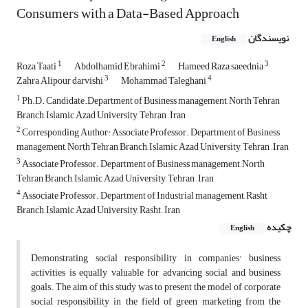
Consumers with a Data-Based Approach
نویسندگان
English
1
2
3
Roza Taati
Abdolhamid Ebrahimi
Hameed Raza saeednia
3
4
Zahra Alipour darvishi
Mohammad Taleghani
1
Ph.D. Candidate.Department of Business management, North Tehran
Branch, Islamic Azad University, Tehran , Iran
2
Corresponding Author: Associate Professor. Department of Business
management, North Tehran Branch, Islamic Azad University, Tehran , Iran
3
Associate Professor. Department of Business management, North
Tehran Branch, Islamic Azad University, Tehran , Iran
4
Associate Professor. Department of Industrial management, Rasht
Branch, Islamic Azad University, Rasht , Iran
چکیده
English
Demonstrating social responsibility in companies' business
activities is equally valuable for advancing social and business
goals. The aim of this study was to present the model of corporate
social responsibility in the field of green marketing from the