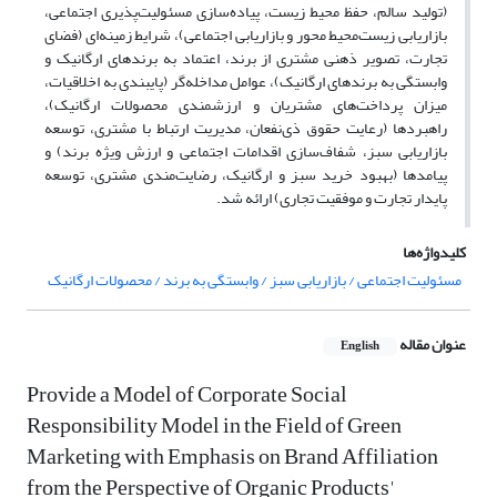
(تولید سالم، حفظ محیط زیست، پیاده‌سازی مسئولیت‌پذیری اجتماعی،
بازاریابی زیست‌محیط محور و بازاریابی اجتماعی)، شرایط زمینه‌ای (فضای
تجارت، تصویر ذهنی مشتری از برند، اعتماد به برندهای ارگانیک و
وابستگی به برندهای ارگانیک)، عوامل مداخله‌گر (پایبندی به اخلاقیات،
میزان پرداخت‌های مشتریان و ارزشمندی محصولات ارگانیک)،
راهبردها (رعایت حقوق ذی‌نفعان، مدیریت ارتباط با مشتری، توسعه
بازاریابی سبز، شفاف‌سازی اقدامات اجتماعی و ارزش ویژه برند) و
پیامدها (بهبود خرید سبز و ارگانیک، رضایت‌مندی مشتری، توسعه
پایدار تجارت و موفقیت تجاری) ارائه شد.
کلیدواژه‌ها
مسئولیت اجتماعی / بازاریابی سبز / وابستگی به برند / محصولات ارگانیک
عنوان مقاله
English
Provide a Model of Corporate Social
Responsibility Model in the Field of Green
Marketing with Emphasis on Brand Affiliation
from the Perspective of Organic Products'