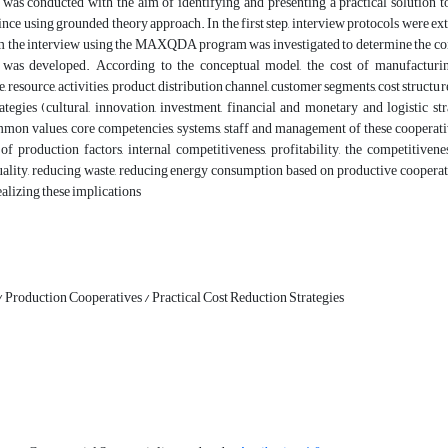
 was conducted with the aim of identifying and presenting a practical solution 
nce using grounded theory approach. In the first step, interview protocols were extra
m the interview using the MAXQDA program was investigated to determine the conce
 was developed. According to the conceptual model, the cost of manufacturing
e, resource, activities, product, distribution channel, customer segments, cost struc
ategies (cultural, innovation, investment, financial and monetary and logistic s
mmon values, core competencies, systems, staff and management of these cooperativ
 of production factors, internal competitiveness, profitability, the competitiv
ality, reducing waste, reducing energy consumption based on productive coopera
realizing these implications
/ Production Cooperatives / Practical Cost Reduction Strategies