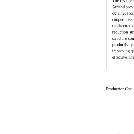
The research
Ardabil provi
obtained fro
cooperatives
(collaborativ
reduction str
structure, co
productivity
improving qu
effective in 
Production Cost 