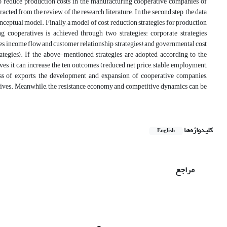
to reduce production costs in the manufacturing cooperative companies of
cted from the review of the research literature. In the second step, the data
ptual model. Finally, a model of cost reduction strategies for production
 cooperatives is achieved through two strategies: corporate strategies
tures, income flow and customer relationship strategies) and governmental cost
trategies). If the above-mentioned strategies are adopted according to the
es, it can increase the ten outcomes (reduced net price, stable employment,
eness of exports, the development and expansion of cooperative companies,
tives. Meanwhile, the resistance economy and competitive dynamics can be
کلیدواژه‌ها
English
مراجع