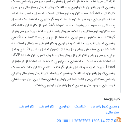
افزایش می‌دهند. هدف از انجام پژوهش حاضر، بررسی رابطه‌ی سبک
رهبری ‌تحول‌آفرین با نوآوری و خلاقیت وکارآفرینی سازمانی در بین
کارکنان دانشگاه سیستان و بلوچستان است. تحقیق حاضر به لحاظ
هدف کاربردی بوده و با توجه به نحوه گردآوری داده‌ها یک تحقیق
پیمایشی محسوب می‌شود. حجم نمونه 248 نفر از کارکنان دانشگاه
سیستان و بلوچستان بوده که به روش تصادفی ساده مورد بررسی قرار
گرفتند. به منظور جمع‌آوری داده‌ها از چهار پرسشنامه جداگانه‌ی
رهبری تحول‌آفرین، خلاقیت و نوآوری و کارآفرینی سازمانی استفاده
شد که برای سنجش روایی ابزارها از آزمون تحلیل عاملی تأییدی و نیز
برای بررسی روایی افتراقی از روش متوسط واریانس بیان شده (AVE)
استفاده شده است. داده‌های جمع‌آوری شده با استفاده از نرم‌افزار
Lisrel مورد تجزیه و تحلیل قرار گرفتند. ﻧﺘﺎﻳﺞ نشان داد که سبک
رهبری تحول‌آفرین با خلاقیت و هم‌چنین ابعاد کارآفرینی سازمانی دارای
رابطه‌ی معناداری می‌باشد، اما نمی‌توان رابطه‌ی معناداری بین مولفه‌های
فرضیه‌ی سوم، یعنی رهبری تحول‌آفرین و نوآوری یافت.
کلیدواژه‌ها
رهبری تحول‌آفرین
خلاقیت
نوآوری
کارآفرینی
کارآفرینی
سازمانی
20.1001.1.26767562.1395.14.77.7.6