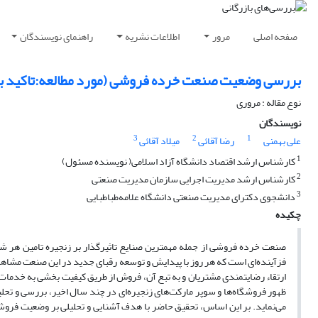
صفحه اصلی
مرور
اطلاعات نشریه
راهنمای نویسندگان
بررسی وضعیت صنعت خرده فروشی (مورد مطالعه:تاکید بر ف
نوع مقاله : مروری
نویسندگان
3
2
1
علی بهمنی
رضا آقائی
میلاد آقائی
1
کارشناس ارشد اقتصاد دانشگاه آزاد اسلامی( نویسنده مسئول)
2
کارشناس ارشد مدیریت اجرایی سازمان مدیریت صنعتی
3
دانشجوی دکترای مدیریت صنعتی دانشگاه علامه‌طباطبایی
چکیده
صنعت خرده فروشی از جمله مهمترین صنایع تاثیرگذار بر زنجیره تامین هر ش
فزآینده‌ای است که هر روز با پیدایش و توسعه رقبای جدید در این صنعت مشاه
ارتقاء رضایتمندی مشتریان و به تبع آن، فروش از طریق کیفیت بخشی به خدمات و
ظهور فروشگاه‌ها و سوپر مار‌کت‌های زنجیره‌ای در چند سال اخیر، بررسی و ت
می‌نماید. بر این اساس، تحقیق حاضر با هدف آشنایی و تحلیلی بر وضعیت فروشگ