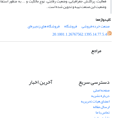
فعالیت، پراکنش جغرافیایی، وضعیت رقابتی، نوع مالکیت و ... به منظور است
وضعیت این صنعت تهیه و تدوین شده است..
کلیدواژه‌ها
صنعت خرده فروشی
فروشگاه
فروشگاه های زنجیره‌ای
20.1001.1.26767562.1395.14.77.5.4
مراجع
دسترسی سریع
آخرین اخبار
صفحه اصلی
درباره نشریه
اعضای هیات تحریریه
ارسال مقاله
تماس با ما
نقشه سایت