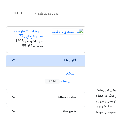
ورود به سامانه
ENGLISH
دوره 14، شماره 77 -
شماره پیاپی 77
خرداد و تیر 1395
صفحه
55-67
فایل ها
XML
اصل مقاله
7.7 M
وشی نیز رقابت
موثر در حفظ و
سابقه مقاله
روشی و بروز و
د بسیار ضروری
هم رسانی
م‌انداز، حیطه