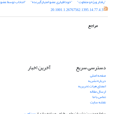
"رفتار ویژه و متفاوت"
"خوداظهاری عضو امتیازگیرنده"
"انتخاب توسط عضو ا
20.1001.1.26767562.1395.14.77.4.3
مراجع
دسترسی سریع
آخرین اخبار
صفحه اصلی
درباره نشریه
اعضای هیات تحریریه
ارسال مقاله
تماس با ما
نقشه سایت
سامانه مدیریت نشریات علمی.
طراحی و پیاده سازی از
سیناوب