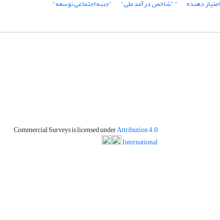
متیاز دهنده
" "شاخص درآمد ملی"
"جنبه اجتماعی توسعه"
Commercial Surveys is licensed under
Attribution 4.0
International