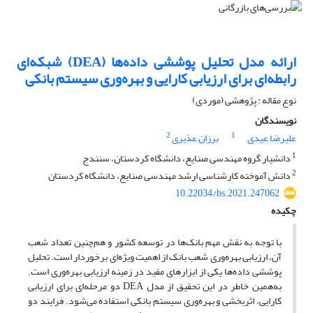
ارائه مدل تحلیل پوششی داده‌ها (DEA) شبکه‌ای
رابطه‌ای برای ارزیابی کارایی و بهره‌وری سیستم بانکی
نوع مقاله : پژوهشی (موردی)
نویسندگان
2
1
علیرضا عیدی
برزان عذیری
1
دانشیار گروه مهندسی صنایع، دانشگاه کردستان، سنندج
2
دانش آموخته کارشناسی ارشد مهندسی صنایع، دانشگاه کردستان
10.22034/bs.2021.247062
چکیده
با توجه به نقش مهم بانک
ها در توسعه کشور و هم
چنین تعداد شعب
آن، ارزیابی بهره
وری شعب بانک از اهمیت ویژه
ای برخوردار است. تحلیل
پوششی داده
ها یکی از ابزارهای مفید در زمینه ارزیابی بهره
وری است.
به
همین خاطر در این تحقیق از مدل
DEA
دو مرحله
ای برای ارزیابی
کارایی، اثربخشی و بهره
وری سیستم بانکی استفاده می
شود. فرایند دو