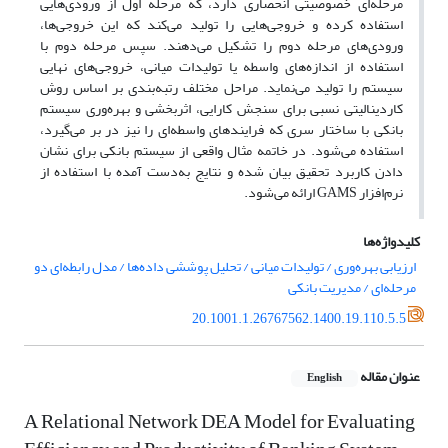
مرحله
ای خصوصیتی انحصاری دارد، که مرحله اول از ورودی
هایی
استفاده کرده و خروجی
هایی را تولید می
کند که این خروجی
ها،
ورودی
های مرحله دوم را تشکیل می
دهند. سپس مرحله دوم با
استفاده از اندازه
های واسطه یا تولیدات میانی، خروجی
های نهایی
سیستم را تولید می
نماید. مراحل مختلف رتبه
بندی بر اساس روش
کاردینالیتی نسبی برای سنجش کارایی، اثربخشی و بهره
وری سیستم
بانکی با ساختار سری که فرایندهای واسطه
ای را نیز در بر می
گیرد،
استفاده می
شود. در خاتمه مثال واقعی از سیستم بانکی برای نشان
دادن کاربرد تحقیق بیان شده و نتایج به
دست آمده با استفاده از
نرم
افزار
GAMS
ارائه می
شود.
کلیدواژه‌ها
ارزیابی بهره‌وری / تولیدات میانی / تحلیل پوششی داده‌ها / مدل رابطه‌ای دو
مرحله‌ای / مدیریت بانکی
20.1001.1.26767562.1400.19.110.5.5
عنوان مقاله
English
A Relational Network DEA Model for Evaluating