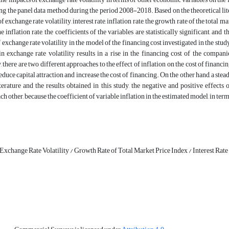
ng the panel data method during the period 2008-2018. Based on the theoretical lite
of exchange rate volatility, interest rate, inflation rate, the growth rate of the tota
e inflation rate, the coefficients of the variables are statistically significant, and
 exchange rate volatility in the model of the financing cost investigated in the study i
in exchange rate volatility results in a rise in the financing cost of the comp
 there are two different approaches to the effect of inflation on the cost of financin
educe capital attraction and increase the cost of financing. On the other hand, a stea
iterature and the results obtained in this study, the negative and positive effect
ch other, because the coefficient of variable inflation in the estimated model, in terms
 Exchange Rate Volatility / Growth Rate of Total Market Price Index / Interest Ra