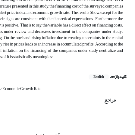
rature presented in this study, the financing cost of the surveyed companies
l market price index, and economic growth rate. The results Show, except for the
 their signs are consistent with the theoretical expectations. Furthermore, the
s positive. That is to say, the variable has a direct effect on financing costs.
anies under review and decreases investment in the companies under study.
g. On the one hand, rising inflation due to creating uncertainty in the capital
dy rise in prices leads to an increase in accumulated profits. According to the
s of inflation on the financing of the companies under study neutralize and
 of It is statistically meaningless.
کلیدواژه‌ها
English
te / Economic Growth Rate
مراجع