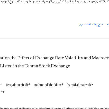
ی شرکت
های مورد بررسی یکدیگر را خنثی و بی
اثر می
کنند، زیرا ضریب متغیر نرخ تورم در
ه
نرخ رشد اقتصادی
ation the Effect of Exchange Rate Volatility and Macroe
isted in the Tehran Stock Exchange
1
2
2
2
t
fereydoun ohadi
mahmoud khoddam
hamid ahmadzade
urer
, the impacts of exchange rate volatility in terms of other economic variables on t