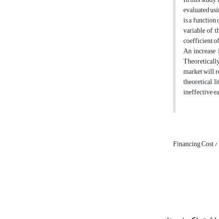
evaluated usi
is a function 
variable of th
coefficient of
An increase 
Theoretically,
market will r
theoretical l
ineffective ea
Financing Cost /