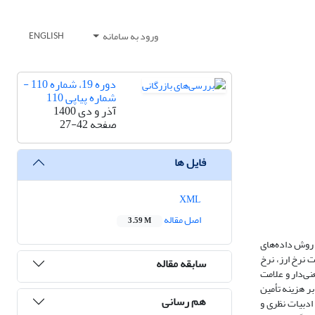
ورود به سامانه
ENGLISH
دوره 19، شماره 110 -
شماره پیاپی 110
آذر و دی 1400
صفحه
27-42
فایل ها
XML
اصل مقاله
3.59 M
ز روش داده
های
 نرخ ارز، نرخ
سابقه مقاله
نی
دار و علامت
بر هزینه تأمین
هم رسانی
ادبیات نظری و