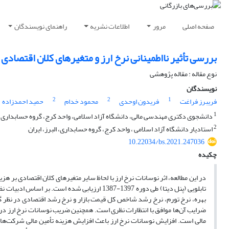
صفحه اصلی
مرور
اطلاعات نشریه
راهنمای نویسندگان
بررسی تأثیر نااطمینانی نرخ ارز و متغیرهای کلان اقتصاد
نوع مقاله : مقاله پژوهشی
نویسندگان
2
2
1
فریبرز فراغت
فریدون اوحدی
محمود خدام
حمید احمدزاده
1
دانشجوی دکتری مهندسی مالی، دانشگاه آزاد اسلامی، واحد کرج، گروه حسابداری، ال
2
استادیار دانشگاه آزاد اسلامی ، واحد کرج، گروه حسابداری، البرز، ایران
10.22034/bs.2021.247036
چکیده
در این مطالعه، اثر نوسانات نرخ ارز با لحاظ سایر متغیرهای کلان اقتصادی بر هز
تابلویی (پنل دیتا) طی دوره 1397-1387 ارزیابی شده است. بر اساس ادبیات نظری ارائه شده در این مطالعه، هزینه تأمین مالی شرکت
بهره، نرخ تورم، نرخ رشد شاخص کل قیمت بازار و نرخ رشد اقتصادی در نظر گر
ضرایب آن
ها موافق با انتظارات نظری است. همچنین ضریب نوسانات نرخ ارز در 
مالی است. افزایش نوسانات نرخ ارز باعث افزایش هزینه تأمین مالی شرکت
ها