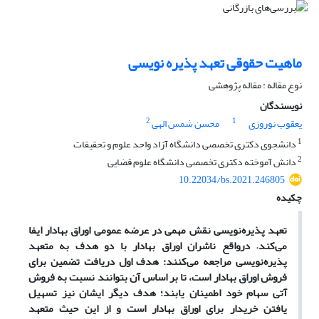
ماهیت حقوقی تعهد پذیره نویسی
نوع مقاله : مقاله پژوهشی
نویسندگان
2
1
یعقوب نوروزی
محسن شمس الهی
1
دانشجوی دکتری تخصصی دانشگاه آزاد واحد علوم و تحقیقات
2
دانش آموخته دکتری تخصصی دانشگاه علوم قضایی
10.22034/bs.2021.246805
چکیده
تعهد پذیره
نویسی نقش مهمی در عرضه عمومی اوراق بهادار ایفا
می
کند. درواقع ناشران اوراق بهادار با دو هدف به متعهد
پذیره
نویسی مراجعه می
کنند: هدف اول دریافت تضمین برای
فروش اوراق بهادار است، تا بر اساس آن بتوانند نسبت به فروش
آتی سهام خود اطمینان یابند؛ هدف دیگر ایشان نیز تسهیل
یافتن خریدار برای اوراق بهادار است و از این حیث متعهد