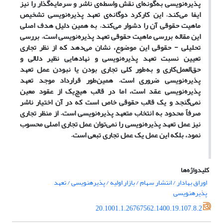
پذیره
نویسی به
گونه
ای نقش واسطه
ی ناشر و سرمایه
گذار را نیز
ایفا می
کند. این کارکرد دوگانه
ی تعهد پذیره
نویسی تشخیص
ماهیت حقوقی آن را دشوار می
کند. به همین دلیل هدف اصلی
این مقاله بررسی ماهیت حقوقی تعهد پذیره
نویسی است. بررسی
تحلیلی - حقوقی این موضوع، نشان می
دهد که از نظر تجاری
تعیین نسبت تعهد پذیره
نویسی و نهادهایی نظیر دلالی و
حق
العمل
کاری و به
طور کلی تجاری بودن یا نبودن عمل تعهد
پذیره
نویسی ضروری است. همین
طور قرارداد موجد تعهد
پذیره
نویسی عقد است، اما در قالب هیچ
یک از عقود معین
نمی
گنجد و یک قالب حقوقی خاص است که در آن اختیار ناشر
صرفاً محدود به انتخاب متعهد پذیره
نویسی است. از منظر تجاری
نیز عمل تعهد پذیره
نویسی را نمی
توان عمل تجاری اصلی محسوب
نمود، بلکه این عمل یک عمل تجاری تبعی است.
کلیدواژه‌ها
اوراق بهادار / انتشار سهام / بازار اولیه / پذیرهنویسی / تعهد
پذیرهنویسی
20.1001.1.26767562.1400.19.107.8.2