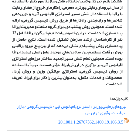
«تشکیل تیم خبرگان و تعیین جایگاه رقابتی سازمان موردنظر با استفاده
از مدل نیروهای رقابتی پورتر»، «معرفی راه
کارهای خروج از فضای رقابت
با رقبا با استفاده از شش مسیر استراتژی اقیانوس آبی» و «وزن
دهی
شاخص
ها و رتبه
بندی راه
کارها از طریق روش تاپسیس گروهی» ارائه
شده است. همچنین روش پیشنهادی، برای گروه صنعت و مدیریت ایرافا
پیاده
سازی شده
است. در این خصوص ابتدا تیم خبرگان ایرافا شامل 12
نفر از کارشناسان ارشد سازمان تشکیل شده
است. نتایج حاصل از
پیاده
سازی روش پیشنهادی نشان می
دهد که از بین پنج نیروی رقابتی
پورتر، رقابت مستقیم بین سازمان
های موجود عامل اصلی تهدید ایرافا
بوده
است. همچنین تمام شش مسیر تجدید ساختار مرزهای استراتژی
اقیانوس آبی، بر نوآوری در ارزش ایرافا مؤثر هستند. نهایتاً با استفاده
از روش تاپسیس گروهی، استراتژی میانگین وزین و روش بُردا،
«محصولات و خدمات مکمل» به
عنوان بهترین راه
کار برای ایرافا تعریف
شده است.
کلیدواژه‌ها
نیروهای رقابتی پورتر / استراتژی اقیانوس آبی / تاپسیس گروهی / بازار
بیرقیب / نوآوری در ارزش
20.1001.1.26767562.1400.19.106.3.5