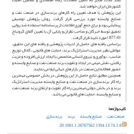
کشورمان ایران خواهد شد.
این پژوهش با هدف تعیین راه کارهای برندسازی در صنعت نفت و
صنایع وابسته مورد بررسی قرار گرفت. روش پژوهش توصیفی
پیمایشی بود و برای جمع آوری اطلاعات از پرسشنامه استفاده شد روایی
تحقیق توسط خبرگان و صاحب نظران و پایایی آن با تعیین آلفای کرونباخ
(877/0 ) مورد تایید قرار گرفت .
براساس یافته های حاصل از ادبیات پژوهشی و یافته های این تحقیق،
عواملی نظیر مدیریت استراتژیک برند، حمایت های قانونی ، کانال توزیع
مناسب ، نوآوری و نیروی انسانی متخصص با ایجاد ارزش افزوده و مزیت
رقابتی، نقش مهمی در ایجاد و تقویت برند صنعت نفت و صنایع وابسته و
حضور فعالانه این صنعت در بازارهای جهانی ایفا می نمایند.
همچنین مطابق نتایج حاصل از این پژوهش در بخش خصوصی مهمترین
راه کار برندسازی در صنعت نفت و صنایع وابسته مدیریت استراتژیک
برند و در بخش دولتی مهمترین راه کار تقویت و ارتقای برند صنعت نفت
و صنایع وابسته، حمایت های قانونی می باشد.
کلیدواژه‌ها
صنعت نفت
صنایع وابسته
برند
برندسازی
20.1001.1.26767562.1394.13.74.2.8