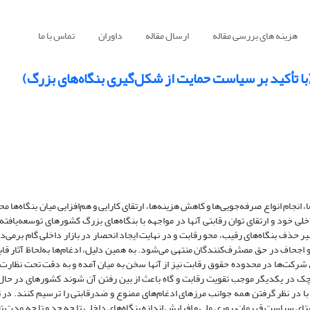
هزینه های بررسی مقاله
ارسال مقاله
داوران
تماس با ما
(با تأکید بر سیاست حمایت از شکل‌گیری بنگاه‌های بزرگ)
، انجام انواع صرفه‌جویی‌ها و کاهش هزینه‌ها، ارتقای کارایی و هم‌افزایی میان بنگاه‌ها
ی خود و ارتقای توان رقابتی آنها در مواجهه با بنگاه‌های بزرگ کشورهای توسعه‌یافته
یر حذف بنگاه‌های رقیب، محو رقابت و در نهایت ایجاد انحصار در بازار داخلی گام برمی‌دا
 اجحاف در حق مصثرف‌کنندگان منتهی می‌شود. به همین دلیل، ادغام‌ها به‌لحاظ آثار قاب
شرکت‌ها در محدوده حقوق رقابت نیز از آنها سخن به میان آمده و به دقت تحت نظارت 
 کوچک در یکدیگر موجب تقویت رقابت و گاه باعث از بین رفتن آن شوند کشورهای در حال 
 با در نظر گرفتن همه جوانب مرزهای ادغام‌های ممنوع و ضدرقابتی را ترسیم کنند. د
ی سیاست قهرمان‌پروری ملی و افرایش اندازه بنگاه‌های داخلی تا چه حد و تا چه مدت تغ