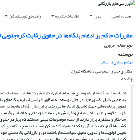
صفحه اصلی
مرور
اطلاعات نشریه
راهنمای نویسندگان
مقررات حاکم بر ادغام بنگاه‌‌ها در حقوق رقابت کره‌جنوبی 
نوع مقاله : مروری
نویسنده
بهنام غفاری‌فارسانی
دکترای حقوق خصوصی دانشگاه تهران
چکیده
ادغام میان بنگاه‌ها از شیوه‌های شایع افزایش اندازه شرکت‌ها، توسعه فعالیت‌ها
به همین دلیل، کشورهای در حال توسعه به منظور افزایش اندازه بنگاه‌های داخل
تدوین برنامه‌هایی جهت تشویق ادغام‌ها می‌زنند. با این‌حال، گاه ادغام‌ها در مس
خود، علاوه بر هدر دادن منابع و افزایش هزینه‌های اجتماعی به افزایش قیمت و
ساختار و عملکرد بازار دارند از جمله موضوعات مهمی هستند که بجز در حقوق 
کشورها قرار دارند. از آن‌جا که ادغام‌ها گاه ممکن است با تجمیع بنگاه‌های
تعیین اولویت‌ها و تدوین دقیق سیاست‌های اقتصادی و بازرگانی بالادستی خود
کنترل ادغامی مزبور نیز مشخصاً به این سوال مهم پاسخ روشن دهند که در راستا