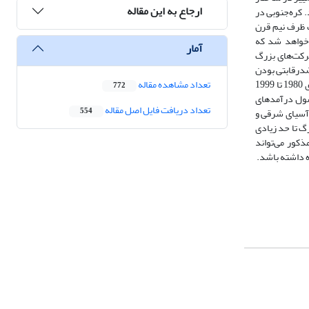
ارجاع به این مقاله
. کره‌جنوبی در
ت ظرف نیم قرن
 خواهد شد که
آمار
شرکت‌های بزرگ
 ضدرقابتی بودن
آنها برای بازارهای داخلی این ترکیبات بازرگانی را از حکم ممنوعیت معاف دانستند. اجرای صحیح این سیاست در کنار سایر برنامه‌ریزی‌های اقتصادی حدفاصل سال‌های 1980 تا 1999
تعداد مشاهده مقاله
772
حصول درآمدهای
تعداد دریافت فایل اصل مقاله
 آسیای شرقی و
554
گ تا حد زیادی
کور می‌تواند
ه داشته باشد.