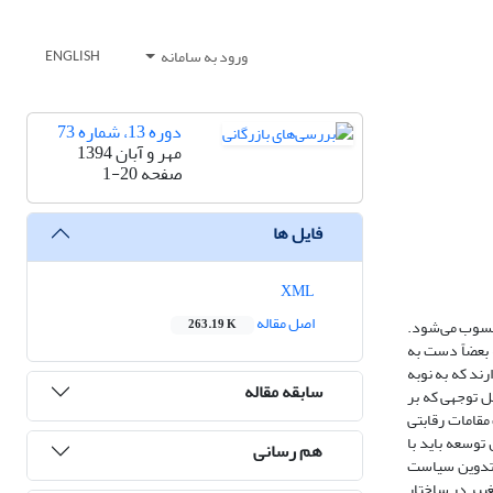
ورود به سامانه
ENGLISH
دوره 13، شماره 73
مهر و آبان 1394
صفحه
1-20
فایل ها
XML
اصل مقاله
 محسوب می‌شود.
263.19 K
 بعضاً دست به
رند که به نوبه
سابقه مقاله
ل توجهی که بر
مقامات رقابتی
توسعه باید با
هم رسانی
ر تدوین سیاست
ییر در ساختار