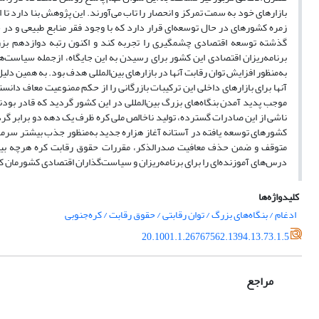
بازارهای خود به سمت تمرکز و انحصار را تاب می‌آورند. این پژوهش بنا دارد تا ا
زمره کشورهای در حال توسعه‌ای قرار دارد که با وجود فقر منابع طبیعی و در
گذشته توسعه اقتصادی چشمگیری را تجربه کند و اکنون رتبه دوازدهم ب
برنامه‌ریزان اقتصادی این کشور برای رسیدن به این جایگاه، ازجمله سیاست
به‌منظور افزایش توان رقابت آنها در بازارهای بین‌المللی هدف بود. به همین د
موجب پدید آمدن بنگاه‌های بزرگ بین‌المللی در این کشور گردید که قادر بود
ناشی از این صادرات گسترده، تولید ناخالص ملی کره ظرف یک دهه دو برابر گ
کشورهای توسعه یافته در آستانه آغاز هزاره جدید به‌منظور جذب بیشتر سرما
متوقف و ضمن حذف معافیت صدرالذکر، مقررات حقوق رقابت کره هرچه بیشتر
درس‌های آموزنده‌ای را برای برنامه‌ریزان و سیاست‌گذاران اقتصادی کشورمان ک
کلیدواژه‌ها
ادغام / بنگاه‌های بزرگ / توان رقابتی / حقوق رقابت / کره‌جنوبی
20.1001.1.26767562.1394.13.73.1.5
مراجع