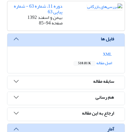
دوره 11، شماره 63 - شماره
پیاپی 63
بهمن و اسفند 1392
صفحه
85-94
فایل ها
XML
اصل مقاله
510.81 K
سابقه مقاله
هم رسانی
ارجاع به این مقاله
آمار