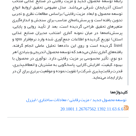
رابطه توسعه محصول جدید و مزیت رقابتی در صنایع غذایی منتخب
استان آذربایجان شرقی می‌باشد. مدل مفهومی تحقیق (روابط انواع
توسعه محصول و ابعاد مزیت رقابتی) براساس مطالعات نظری و تجربی
تدوین یافته است و پرسش‌نامه‌ای مناسب برای سنجش و اندازه‌گیری
متغیرهای تحقیق طراحی گردیده است، بعد از تأیید روایی و پایایی،
پرسش‌نامه‌ها در میان نمونه آماری (منتخب مدیران صنایع غذایی
استان) توزیع گردیده و اطلاعات جمع‌آوری شده وارد نرم‌افزار spss و
lisrel گردیده است و روی این داده‌ها تحلیل عاملی انجام گرفته،
یافته‌های آماری نشان می‌دهد که توسعه محصول (تدریجی و بنیادی) هر
دو نوع، تأثیر محسوسی بر مزیت رقابتی دارد. نوآوری در محصول با
بهبود کیفیت، افزایش کارایی، پاسخگویی به مشتریان و انعطاف‌پذیری،
قدرت رقابت‌پذیری شرکت را تقویت نموده و موقعیت برتری برای آن در
بازار ایجاد می‌نماید.
کلیدواژه‌ها
توسعه محصول جدید / مزیت رقابتی / معادلات ساختاری / لیزرل
20.1001.1.26767562.1392.11.63.6.6