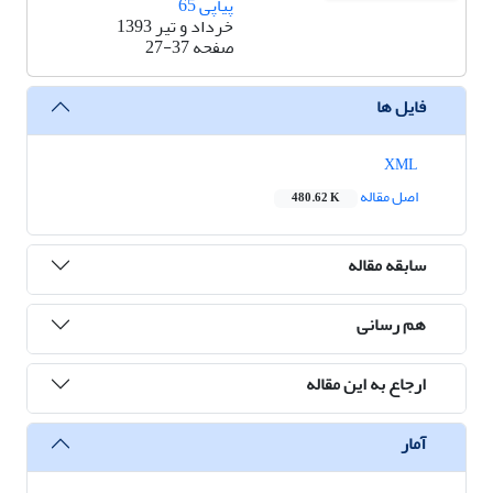
پیاپی 65
خرداد و تیر 1393
صفحه
27-37
فایل ها
XML
اصل مقاله
480.62 K
سابقه مقاله
هم رسانی
ارجاع به این مقاله
آمار