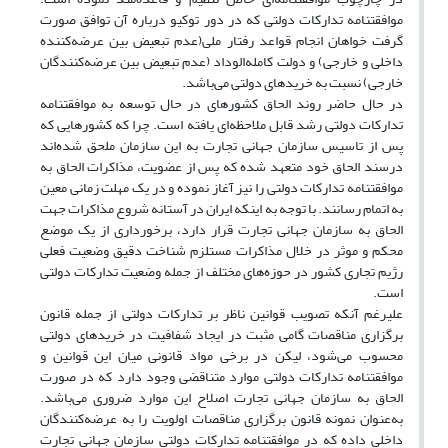
موافقتنامه تدارکات دولتی که در دور توکیو درباره آن توافق صورت
گرفت خواهان انجام قواعد رفتار ملی(عدم تبعیض بین عرضه‌کننده
داخلی و خارجی) و دولت کامله‌الوداد (عدم تبعیض بین عرضه‌کنندگان
خارجی) نسبت به خریدهای دولتی می‌باشد.
در حال حاضر روند الحاق کشورهای در حال توسعه به موافقتنامه
تدارکات دولتی رشد قابل ملاحظه‌ای یافته است. چرا که کشورهایی که
پس از تاسیس سازمان جهانی تجارت به این سازمان ملحق شده‌اند
درسند الحاق خود متعهد شده که پس از عضویت، مذاکرات الحاق به
موافقتنامه تدارکات دولتی را نیز آغاز نموده و در یک مهلت زمانی معین
به اتمام رسانند. با توجه به اینکه ایران در آستانه شروع مذاکرات جهت
الحاق به سازمان جهانی تجارت قرار دارد، برخورداری از یک موضع
محکم و موثر در خلال مذاکرات مستلزم شناخت دقیق وضعیت فعلی
رژیم تجاری کشور در حوزه‌های مختلف از جمله وضعیت تدارکات دولتی
است.
علیرغم آنکه تصویب قوانین ناظر بر تدارکات دولتی از جمله قانون
برگزاری مناقصات گامی مثبت در ایجاد شفافیت در خریدهای دولتی
محسوب می‌شود، لیکن در برخی مواد قانونی میان این قوانین و
موافقتنامه تدارکات دولتی موارد متناقضی وجود دارد که در صورت
الحاق به سازمان جهانی تجارت اصلاح این موارد ضروری می‌باشد.
به‌عنوان نمونه قانون برگزاری مناقصات اولویت را به عرضه‌کنندگان
داخلی داده که در موافقتنامه تدارکات دولتی سازمان جهانی تجارت