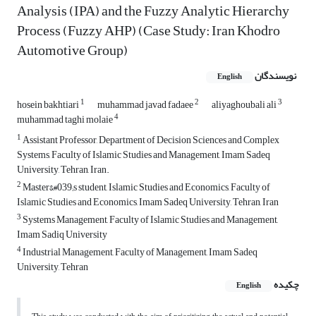
Analysis (IPA) and the Fuzzy Analytic Hierarchy
Process (Fuzzy AHP) (Case Study: Iran Khodro
Automotive Group)
نویسندگان
English
1
2
3
hosein bakhtiari
muhammad javad fadaee
aliyaghoubali ali
4
muhammad taghi molaie
1
Assistant Professor, Department of Decision Sciences and Complex
Systems, Faculty of Islamic Studies and Management, Imam Sadeq
University, Tehran, Iran.
2
Master&#039;s student, Islamic Studies and Economics, Faculty of
Islamic Studies and Economics, Imam Sadeq University, Tehran, Iran
3
Systems Management, Faculty of Islamic Studies and Management,
Imam Sadiq University
4
Industrial Management, Faculty of Management, Imam Sadeq
University, Tehran
چکیده
English