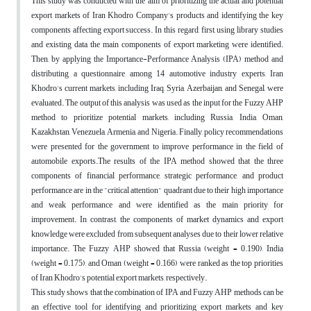
This study was conducted with the aim of prioritizing the actual and potential
export markets of Iran Khodro Company's products and identifying the key
components affecting export success. In this regard, first, using library studies
and existing data, the main components of export marketing were identified.
Then, by applying the Importance-Performance Analysis (IPA) method and
distributing a questionnaire among 14 automotive industry experts, Iran
Khodro's current markets, including Iraq, Syria, Azerbaijan, and Senegal, were
evaluated. The output of this analysis was used as the input for the Fuzzy AHP
method to prioritize potential markets, including Russia, India, Oman,
Kazakhstan, Venezuela, Armenia, and Nigeria. Finally, policy recommendations
were presented for the government to improve performance in the field of
automobile exports.The results of the IPA method showed that the three
components of financial performance, strategic performance, and product
performance are in the "critical attention" quadrant due to their high importance
and weak performance and were identified as the main priority for
improvement. In contrast, the components of market dynamics and export
knowledge were excluded from subsequent analyses due to their lower relative
importance. The Fuzzy AHP showed that Russia (weight = 0.190), India
(weight = 0.175), and Oman (weight = 0.166) were ranked as the top priorities
of Iran Khodro's potential export markets, respectively.
This study shows that the combination of IPA and Fuzzy AHP methods can be
an effective tool for identifying and prioritizing export markets and key