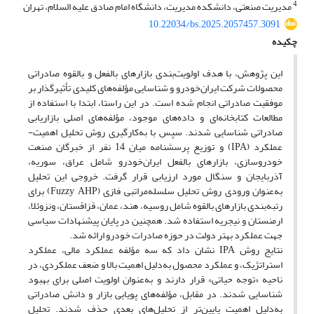
4
مدیریت صنعتی، دانشکده مدیریت، دانشگاه امام صادق علیه السلام، تهران
10.22034/bs.2025.2057457.3091
چکیده
این پژوهش، با هدف اولویت
بندی بازارهای بالفعل و بالقوه صادراتی
محصولات شرکت ایران
خودرو و شناسایی مؤلفه
های کلیدی تأثیرگذار بر
موفقیت صادراتی انجام شده است. در این راستا، ابتدا با استفاده از
مطالعات کتابخانه
ای و داده
های موجود، مؤلفه
های اصلی بازاریابی
صادراتی شناسایی شدند. سپس با به
کارگیری روش تحلیل اهمیت-
عملکرد (
IPA
) و توزیع پرسشنامه میان 14 نفر از خبرگان صنعت
خودروسازی، بازارهای بالفعل ایران
خودرو شامل عراق، سوریه،
آذربایجان و سنگال مورد ارزیابی قرار گرفت. خروجی این تحلیل
به
عنوان ورودی روش تحلیل سلسله
مراتبی فازی (
Fuzzy AHP
) برای
رتبه
بندی بازارهای بالقوه شامل روسیه، هند، عمان، قزاقستان، ونزوئلا،
ارمنستان و نیجریه استفاده شد. همچنین در پایان پیشنهادات سیاسی
جهت عملکرد بهتر دولت در حوزه صادرات خودرو ارائه شد.
نتایج روش
IPA
نشان داد که سه مؤلفه عملکرد مالی، عملکرد
استراتژیک، و عملکرد محصول به
دلیل اهمیت بالا و ضعف عملکردی، در
ناحیه «توجه حیاتی» قرار دارند و به
عنوان اولویت اصلی برای بهبود
شناسایی شدند. در مقابل، مؤلفه
های پویایی بازار و دانش صادراتی
به
دلیل اهمیت پایین
تر از تحلیل
های بعدی حذف شدند. تحلیل