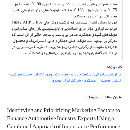
سلسله
مراتبی فازی نشان داد که روسیه با وزن 0.190، هند با وزن
0.175، و عمان با وزن 0.166 به ترتیب اولویت
های برتر بازارهای بالقوه
صادراتی ایران
خودرو هستند.
این پژوهش نشان می
دهد که ترکیب روش
های
IPA
و
Fuzzy AHP
می
تواند ابزاری مؤثر برای شناسایی و اولویت
بندی بازارهای صادراتی و
مؤلفه
های کلیدی عملکرد صادراتی باشد. یافته
ها حاکی از آن است که
تمرکز بر بهبود سه مؤلفه اصلی عملکرد مالی، استراتژیک و محصول،
همراه با تقویت بازارگرایی صادراتی و مدیریت دانش، نقش بسزایی در
ارتقای جایگاه ایران
خودرو در بازارهای بین
المللی خواهد داشت.
کلیدواژه‌ها
بازاریابی صادراتی / صنعت خودرو / صادرات خودرو / تحلیل سلسله‌مراتبی /
تحلیل اهمیت
عملکرد / شرکت ایران‌خودرو
عنوان مقاله
English
Identifying and Prioritizing Marketing Factors to
Enhance Automotive Industry Exports Using a
Combined Approach of Importance–Performance