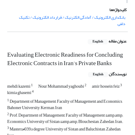
کلیدواژه‌ها
بانکداری الکترونیک / آمادگی الکترنیک / قرارداد الکترونیک / تکنیک
دلفی
عنوان مقاله
English
Evaluating Electronic Readiness for Concluding
Electronic Contracts in Iran’s Private Banks
نویسندگان
English
1
2
3
mehdi kazemi
Nour Mohammad yaghoubi
amir hossein feiz
4
kimia ghasemi
1
Department of Management, Faculty of Management and Economics,
Bahoner University, Kerman, Iran
2
Prof,, Department of Management, Faculty of Management &amp;amp;
Economics, University of Sistan &amp;amp; Blouchestan, Zahedan, Iran.
3
Master&#039;s degree, University of Sistan and Baluchistan, Zahedan,