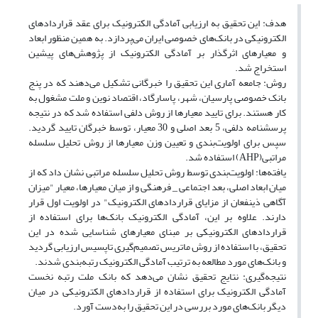
هدف: این تحقیق به ارزیابی آمادگی الکترونیک برای عقد قراردادهای
الکترونیکی در بانک
های خصوصی ایران می
پردازد. به همین منظور ابعاد
و معیارهای اثرگذار بر آمادگی الکترونیک از پژوهش
های پیشین
استخراج شد.
روش: جامعه آماری این تحقیق را خبرگانی تشکیل می
دهند که در پنج
بانک خصوصی پارسیان، شهر، پاسارگاد، اقتصاد نوین و ملت مشغول به
کار هستند. برای تایید معیارها از روش دلفی استفاده شد که در نتیجه
پرسشنامه دلفی، 5 بعد اصلی و 30 معیار، توسط خبرگان تایید گردید.
سپس برای اولویت
بندی و تعیین وزن معیارها از روش تحلیل سلسله
مراتبی(
AHP
) استفاده شد.
یافته
ها: اولویت
بندی توسط روش تحلیل سلسله مراتبی نشان داد که از
میان ابعاد اصلی، بعد اجتماعی _ فرهنگی و از میان معیارها، معیار "میزان
آگاهی ذینفعان از مزایای قراردادهای الکترونیک" در اولویت اول قرار
دارند. علاوه بر این، آمادگی الکترونیک بانک
ها برای استفاده از
قراردادهای الکترونیکی بر مبنای معیارهای شناسایی شده در این
تحقیق، با استفاده از روش ماتریس تصمیم
گیری تاپسیس ارزیابی گردید
و بانک
های مورد مطالعه به ترتیب آمادگی الکترونیک رتبه
بندی شدند.
نتیجه
گیری: نتایج تحقیق نشان می
دهد که بانک ملت رتبه نخست
آمادگی الکترونیک برای استفاده از قراردادهای الکترونیکی در میان
دیگر بانک
های مورد بررسی در این تحقیق را به
دست آورد.