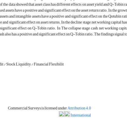
f the data showed that asset class has different effects on asset yield and Q-Tobin rat
xed assets have a positive and significant effect on the asset return ratio. In the grow
 assets and intangible assets have a positive and significant effect on the Qotubin ra
e and significant effect on asset returns. In the decline stage, net working capital has
significant effect on Q-Tobin ratio. In The collapse stage, cash, net working capi
cash also has a positive and significant effect on Q-Tobin ratio. The findings signal
 / Stock Liquidity / Financial Flexibilit
Commercial Surveys is licensed under
Attribution 4.0
International