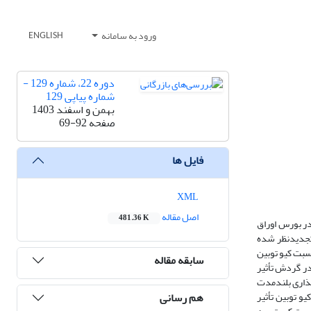
ورود به سامانه
ENGLISH
دوره 22، شماره 129 -
شماره پیاپی 129
بهمن و اسفند 1403
صفحه
69-92
فایل ها
XML
اصل مقاله
481.36 K
ر بورس اوراق
تجدیدنظر شده
سبت کیو توبین
سابقه مقاله
در گردش تأثیر
ذاری بلندمدت
هم رسانی
یو توبین تأثیر