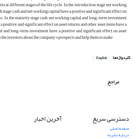
io at different stages of the life cycle. In the introduction stage, net working
th stage, cash and net working capital have a positive and significant effect on
tio. In the maturity stage, cash, net working capital and long-term investment
 a positive and significant effect on asset returns, and other asset items have a
tal and long-term investment have a positive and significant effect on asset
 to the investors about the company's prospects and help them to make
کلیدواژه‌ها
English
مراجع
دسترسی سریع
آخرین اخبار
صفحه اصلی
درباره نشریه