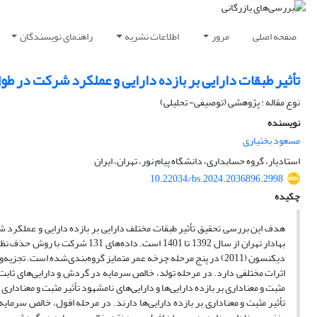
صفحه اصلی
مرور
اطلاعات نشریه
راهنمای نویسندگان
تأثیر طبقات دارایی‌ بر بازده دارایی و عملکرد شرکت در 
نوع مقاله : پژوهشی (توصیفی- تحلیلی)
نویسنده
مسعود بختیاری
استادیار، گروه حسابداری، دانشگاه پیام نور، تهران، ایران
10.22034/bs.2024.2036896.2998
چکیده
هدف این بررسی تحقیق تأثیر طبقات مختلف دارایی بر بازده دارایی و عملکر
بهادار تهران از سال 1392 تا 1401 است. داده
های 131 شرکت با روش حذف نظام
دیکنسون (2011) در پنج مرحله چرخه عمر متمایز گروه
بندی
شده است. تجزیه
و
اثرات مختلفی دارد. در مرحله تولد، خالص سرمایه در گردش و دارایی
های ثابت
مثبت و معناداری بر بازده دارایی
ها و دارایی
های نامشهود تأثیر مثبت و معناداری
تأثیر مثبت و معناداری بر بازده دارایی
ها دارند. در مرحله افول، خالص سرمایه 