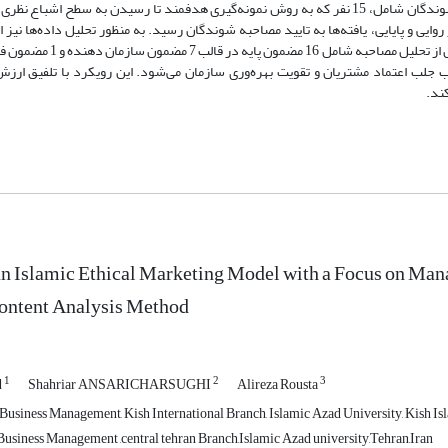
شامل اساتید هیئت‌علمی و همچنین مدیران ارشد بودند و همچنین مصاحبه شوندگان شامل، 15 نفر که به روش نمونه‌گیری هدفمند تا رسیدن به 
وایی و پایایی، یافته‌ها به تایید مصاحبه‌ ‌شوندگان رسید. به منظور تحلیل داده‌ها نیز 
کلارک با نرم‌افزار تحلیل داده‌های کیفی مکس کیودآ انجام گردید. یاف
ب جلب اعتماد مشتریان و تقویت بهره‌وری سازمان می‌شود. این رویکرد با تلفیق ارزش
ند.
n Islamic Ethical Marketing Model with a Focus on Man
Content Analysis Method
1
2
3
d
Shahriar ANSARICHARSUGHI
Alireza Rousta
Business Management, Kish International Branch, Islamic Azad University, Kish Isl
usiness Management ,central tehran Branch,Islamic Azad university,Tehran,Iran