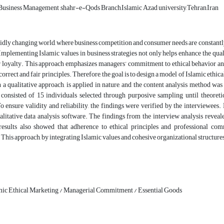
usiness Management ,shahr-e-Qods Branch,Islamic Azad university,Tehran,Iran
pidly changing world, where business competition and consumer needs are constantly 
mplementing Islamic values in business strategies not only helps enhance the quali
 loyalty. This approach emphasizes managers’ commitment to ethical behavior an
correct and fair principles. Therefore, the goal is to design a model of Islamic eth
h a qualitative approach, is applied in nature, and the content analysis method w
 consisted of 15 individuals selected through purposive sampling until theoret
o ensure validity and reliability, the findings were verified by the interviewee
tative data analysis software. The findings from the interview analysis reveal
esults also showed that adherence to ethical principles and professional com
 This approach, by integrating Islamic values and cohesive organizational structures,
mic Ethical Marketing / Managerial Commitment / Essential Goods