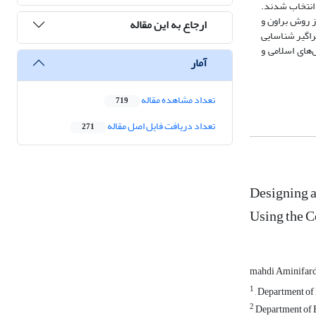
سطح اشباع نظری انتخاب شدند.
از روش براون و
ارجاع به این مقاله
ته‌ها حاصل از تحلیل مصاحبه شامل 16 مضمون پایه در قالب 7 مضمون سازمان دهنده و 1 مضمون فراگیر شناسایی
‌های اسلامی و
آمار
تعداد مشاهده مقاله
719
تعداد دریافت فایل اصل مقاله
271
Designing a
Using the 
mahdi Aminifar
1
, Department of 
2
Department of B