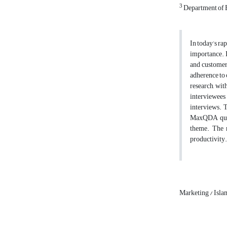
3
Department of B
In today’s ra
importance. I
and customer
adherence to 
research, wit
interviewees
interviews. T
MaxQDA quali
theme. The r
productivity.
Marketing / Isla