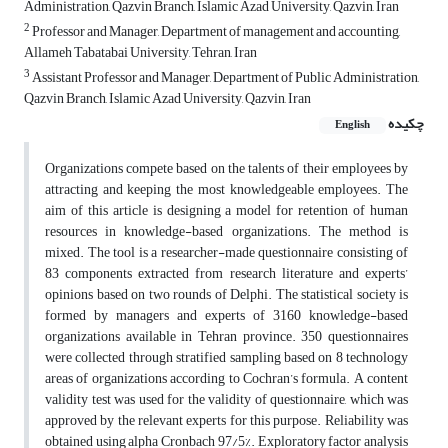
Administration, Qazvin Branch, Islamic Azad University, Qazvin, Iran
2
Professor and Manager, Department of management and accounting,
Allameh Tabatabai University, Tehran, Iran
3
Assistant Professor and Manager, Department of Public Administration,
Qazvin Branch, Islamic Azad University, Qazvin, Iran
چکیده
English
Organizations compete based on the talents of their employees by
attracting and keeping the most knowledgeable employees. The
aim of this article is designing a model for retention of human
resources in knowledge-based organizations. The method is
mixed. The tool is a researcher-made questionnaire consisting of
83 components extracted from research literature and experts’
opinions based on two rounds of Delphi. The statistical society is
formed by managers and experts of 3160 knowledge-based
organizations available in Tehran province. 350 questionnaires
were collected through stratified sampling based on 8 technology
areas of organizations according to Cochran’s formula. A content
validity test was used for the validity of questionnaire, which was
approved by the relevant experts for this purpose. Reliability was
obtained using alpha Cronbach 97/5%. Exploratory factor analysis