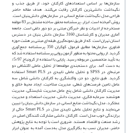
سازمان
ها بر اساس استعدادهای کارکنان خود، از طریق جذب و
نگهداشت دانشی
ترین کارکنان رقابت می
کنند. هدف مقاله حاضر
طراحی مدل نگهداشت منابع انسانی در سازمان
های دانش
بنیان است.
روش آمیخته است. ابزار، پرسشنامه محقق ساخته مشتمل بر 83 مولفه
مستخرجه از ادبیات و نظر خبرگان مبتنی بر دو دور دلفی است. جامعه
آماری مدیران و کارشناسان 3160 سازمان دانش بنیان در دسترس
استان تهران است. که از طریق نمونه
گیری طبقه ای مبتنی بر هشت حوزه
فناوری سازمان
ها مطابق فرمول کوکران 350 پرسشنامه جمع
آوری
گردید. از روایی محتوا به منظور آزمون روایی پرسشنامه استفاده شد که
به تأیید متخصصین مربوطه رسید. پایایی با استفاده از کرونباخ 5/97%
به دست آمد. برای دسته
بندی مولفه
ها از تحلیل عاملی اکتشافی دو
مرتبه
ای در
SPSS
و تحلیل عاملی تاییدی در
Smart PLS
استفاده
گردید. طبق نتایج، دو جزء واکنشگری به کارکنان دانشی شامل سه
عامل تامین فرصت
های شغلی، مدیریت صلاحیت، ایجاد محیط خلاق و
مدیریت کارکنان دانشی شامل پنج عامل مدیریت شایستگی، مدیریت
هوشمند سرمایه فکری، مدیریت دانش، مدیریت استعداد و مدیریت
عملکرد، مدل نگهداشت منابع انسانی در سازمان دانش بنیان را تبیین
می
نمایند و نتایج تحلیل عاملی تاییدی مدل در
Smart PLS
حاکی از
برازندگی خوب مدل است. کارکنان دانشی مشارکت کنندگان اصلی در
رشد صنعت و اقتصاد هستند. ضروری است با توجه به نتایج پژوهش
حاضر، مدیران نسب به بکارگیری مدل به
دست آمده به عنوان ابزار