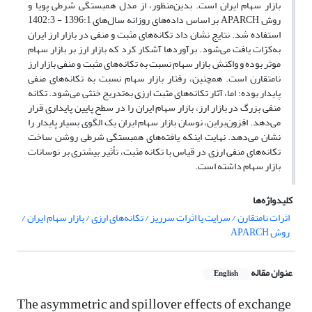
بازار سهام ایران است. بدین‌منظور، از مدل همبستگی شرطی پویا و
روش APARCH بر اساس داده‌های روزانه سال‌های 1396:1 - 1402:3
استفاده شد. نتایج نشان داد تکانه‌های مثبت و منفی در بازار ارز ایران
به‌کرّات یافت می‌شود. برآوردها آشکار کرد که بازار ارز بر بازار سهام
موثر بوده و واکنش بازار سهام نسبت به تکانه‌های مثبت و منفی بازار ارز
نامتقارن است. همچنین، رفتار بازار سهام نسبت به تکانه‌های منفی
پایدار بوده؛ اما، آثار تکانه‌های مثبت ارزی به‌تدریج خنثی می‌شود. تکانه
منفی بزرگ در بازار ارز، بازار سهام ایران را در سطح پایین پایداری قرار
می‌دهد. افزون‌براین، نوسان بازار سهام ایران یک الگوی بسیار پایدار را
نشان می‌دهد. نهایت اینکه یافته‌های همبستگی شرطی روشن ساخت
تکانه‌های منفی ارزی در قیاس با تکانه مثبت، تأثیر بیشتری بر نوسانات
بازار سهام داشته است.
کلیدواژه‌ها
اثرات نامتقارن / سرایت یا اثرات سرریز / تکانه‌های ارزی / بازار سهام ایران /
روش APARCH
عنوان مقاله
English
The asymmetric and spillover effects of exchange