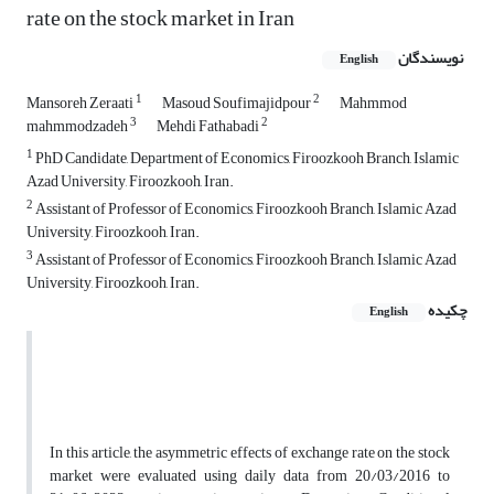
rate on the stock market in Iran
نویسندگان
English
1
2
Mansoreh Zeraati
Masoud Soufimajidpour
Mahmmod
3
2
mahmmodzadeh
Mehdi Fathabadi
1
PhD Candidate, Department of Economics, Firoozkooh Branch, Islamic
Azad University, Firoozkooh, Iran.
2
Assistant of Professor of Economics, Firoozkooh Branch, Islamic Azad
University, Firoozkooh, Iran.
3
Assistant of Professor of Economics, Firoozkooh Branch, Islamic Azad
University, Firoozkooh, Iran.
چکیده
English
In this article, the asymmetric effects of exchange rate on the stock
market were evaluated using daily data from 20/03/2016 to