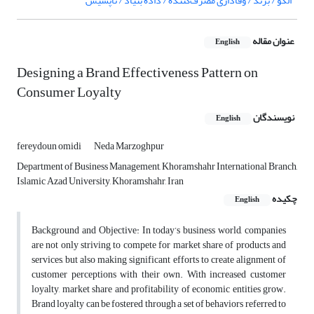
الگو / برند / وفاداری مصرف‌کننده / داده بنیاد / تاپسیس
عنوان مقاله
English
Designing a Brand Effectiveness Pattern on
Consumer Loyalty
نویسندگان
English
fereydoun omidi
Neda Marzoghpur
Department of Business Management, Khoramshahr International Branch,
Islamic Azad University, Khoramshahr, Iran
چکیده
English
Background and Objective: In today’s business world, companies
are not only striving to compete for market share of products and
services, but also making significant efforts to create alignment of
customer perceptions with their own. With increased customer
loyalty, market share and profitability of economic entities grow.
Brand loyalty can be fostered through a set of behaviors referred to