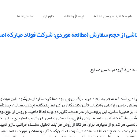
هزینه های بررسی مقاله
ارسال مقاله
داوران
تماس با ما
ت ناشی از حجم سفارش (مطالعه موردی: شرکت فولاد مبارکه اص
ماعی)، گروه مهندسی صنایع
ارا می‌باشد که منجر به ایجاد مزیت رقابتی و بهبود عملکرد سازمان می‌شود. این موضو
ژوهش حاضر، ارزیابی و انتخاب تأمین‌کنندگان در شرایط چندگانه (چندمحصولی/ چندتأمین
 بر همین اساس، این پژوهش از نظر هدف، کاربردی و به لحاظ ماهیت و روش از نوع ت
شامل فرآیند تحلیل سلسله مراتبی فازی و یک مدل ریاضی با روش برنامه‌ریزی خطی ع
سبی هر کدام از معیارها برای هر کالا از روش فرآیند تحلیل سلسله مراتبی فازی تعیی
خطی عدد صحیح مختلط استفاده می‌شود تا تأمین‌کنندگان و مقادیر مورد تقاضا، تع