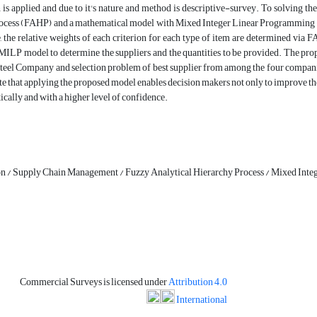
 is applied and due to it's nature and method is descriptive-survey. To solving t
ocess (FAHP) and a mathematical model with Mixed Integer Linear Programming (
ge, the relative weights of each criterion for each type of item are determined via F
 MILP model to determine the suppliers and the quantities to be provided. The pr
el Company and selection problem of best supplier from among the four companies,
ate that applying the proposed model enables decision makers not only to improve thei
tically and with a higher level of confidence.
on / Supply Chain Management / Fuzzy Analytical Hierarchy Process / Mixed In
Commercial Surveys is licensed under
Attribution 4.0
International