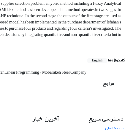
he supplier selection problem, a hybrid method including a Fuzzy Analytical
MILP) method has been developed. This method operates in two stages. In
AHP technique. In the second stage, the outputs of the first stage are used as
oposed model has been implemented in the purchase department of Isfahan’s
 to purchase four products and regarding four criteria's investigated. The
r decisions by integrating quantitative and non-quantitative criteria, but to
کلیدواژه‌ها
English
teger Linear Programming / Mobarakeh Steel Company
مراجع
دسترسی سریع
آخرین اخبار
صفحه اصلی