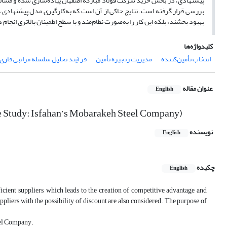
پیشنهادی، در بخش خرید شرکت فولاد مبارکه اصفهان پیاده‌سازی شده و مسأله ان
بررسی قرار گرفته است. نتایج حاکی از آن است که به‌کارگیری مدل پیشنهادی، به
بهبود بخشند، بلکه این کار را به‌صورت نظام‌مند و با سطح اطمینان بالاتری انجام 
کلیدواژه‌ها
انتخاب تأمین‌کننده
مدیریت زنجیره تأمین
فرآیند تحلیل سلسله مراتبی فازی
عنوان مقاله
English
se Study: Isfahan’s Mobarakeh Steel Company)
نویسنده
English
چکیده
English
icient suppliers, which leads to the creation of competitive advantage and
iers with the possibility of discount are also considered. The purpose of
eel Company.