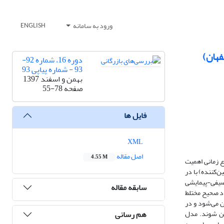
ورود به سامانه
ENGLISH
فهان)
دوره 16، شماره 92-
93 - شماره پیاپی 93
بهمن و اسفند 1397
صفحه
55-78
فایل ها
XML
اصل مقاله
4.55 M
ع زمانی اهمیت
‌کننده) با در
وصیفی-پیمایشی
سابقه مقاله
دد صحیح مختلط
ن می‌شود و در
هم رسانی
یین شوند. مدل