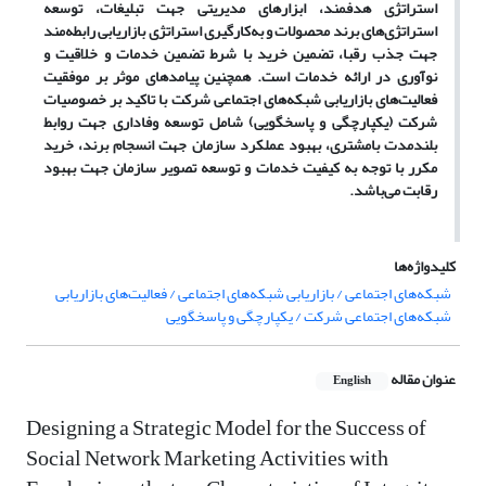
استراتژی هدفمند، ابزارهای مدیریتی جهت تبلیغات، توسعه
استراتژی
های برند محصولات و به
کارگیری استراتژی بازاریابی رابطه
مند
جهت جذب رقبا، تضمین خرید با شرط تضمین خدمات و خلاقیت و
نوآوری در ارائه خدمات است. همچنین پیامدهای موثر بر موفقیت
فعالیت
های بازاریابی شبکه
های اجتماعی شرکت با تاکید بر خصوصیات
شرکت (یکپارچگی و پاسخگویی) شامل توسعه وفاداری جهت روابط
بلندمدت بامشتری، بهبود عملکرد سازمان جهت انسجام برند، خرید
مکرر با توجه به کیفیت خدمات و توسعه تصویر سازمان جهت بهبود
رقابت می
باشد.
کلیدواژه‌ها
شبکه‌های اجتماعی / بازاریابی شبکه‌های اجتماعی / فعالیت‌های بازاریابی
شبکه‌های اجتماعی شرکت / یکپارچگی و پاسخگویی
عنوان مقاله
English
Designing a Strategic Model for the Success of
Social Network Marketing Activities with