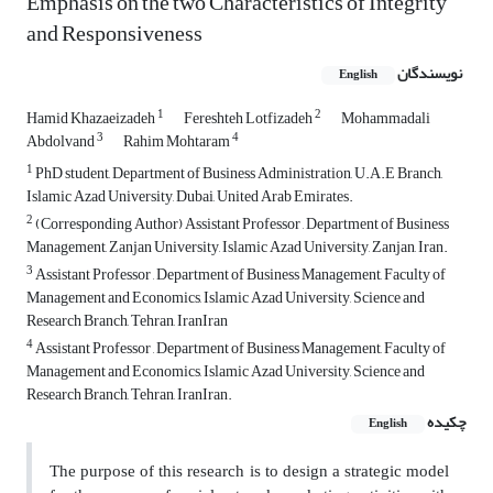
Emphasis on the two Characteristics of Integrity
and Responsiveness
نویسندگان
English
1
2
Hamid Khazaeizadeh
Fereshteh Lotfizadeh
Mohammadali
3
4
Abdolvand
Rahim Mohtaram
1
PhD student, Department of Business Administration, U.A.E Branch,
Islamic Azad University, Dubai, United Arab Emirates.
2
(Corresponding Author) Assistant Professor , Department of Business
Management, Zanjan University, Islamic Azad University, Zanjan, Iran.
3
Assistant Professor , Department of Business Management, Faculty of
Management and Economics, Islamic Azad University, Science and
Research Branch, Tehran, IranIran
4
Assistant Professor , Department of Business Management, Faculty of
Management and Economics, Islamic Azad University, Science and
Research Branch, Tehran, IranIran.
چکیده
English
The purpose of this research is to design a strategic model