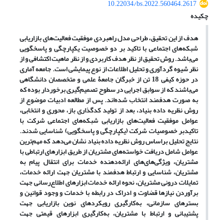
10.22034/bs.2022.560464.2617
چکیده
هدف از این تحقیق، طراحی مدل راهبردی موفقیت فعالیت
های بازاریابی
شبکه
های اجتماعی با تاکید بر دو خصوصیت یکپارچگی و پاسخگویی
می
باشد. روش تحقیق از نظر هدف کاربردی و از نظر ماهیت اکتشافی و از
نظر شیوه گردآوری و تحلیل اطلاعات از نوع پیمایشی است. جامعه آماری
در حوزه کیفی 18 تن از خبرگان جامعۀ علمی و متخصصان دانشگاهی
می
باشند که از سوابق اجرایی در سطوح تصمیم
گیری برخوردار بوده که
به صورت هدفمند انتخاب شده
اند. پس از مطالعه ادبیات موضوع از
روش نظریه داده بنیاد، بعد از تولید کدگذاری باز، محوری و انتخابی،
عوامل موفقیت فعالیت
های بازاریابی شبکه
های اجتماعی شرکت با
تاکیدبر خصوصیات شرکت (یکپارچگی و پاسخگویی) شناسایی شدند.
نتایج تحلیل براساس روش نظریه داده بنیاد نشان می
دهد که مهم
ترین
عوامل شامل دریافت خواسته
های مشتریان از طریق ابزارهای ارتباطی با
مشتریان، ویژگی
های
های ارائه
دهنده خدمات برای انتقال پیام به
مشتریان، شناسایی و ارتباط هدفمند با مشتریان جهت ارائه خدمات،
تمایلات درونی مشتریان، نحوه ارائه خدمات ابزارهای اطلاع
رسانی جهت
برآوردن نیازها قضاوت و ادراک در رابطه با خدمات و وجود قوانین و
بسترهای سازمانی، به
کارگیری رویکردهای نوین بازاریابی جهت
پشتیبانی و ارتباط با مشتریان، به
کارگیری ابزارهای قیمتی جهت