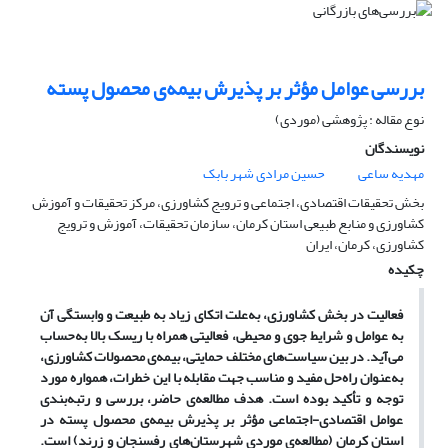
بررسی عوامل مؤثر بر پذیرش بیمه‌ی محصول پسته
نوع مقاله : پژوهشی (موردی)
نویسندگان
مهدیه ساعی
حسین مرادی شهر بابک
بخش تحقیقات اقتصادی، اجتماعی و ترویج کشاورزی، مرکز تحقیقات و آموزش
کشاورزی و منابع طبیعی استان کرمان، سازمان تحقیقات، آموزش و ترویج
کشاورزی، کرمان، ایران
چکیده
فعالیت در بخش کشاورزی، به
علت اتکای زیاد به طبیعت و وابستگی آن
به
عوامل و شرایط جوی و محیطی، فعالیتی همراه با ریسک بالا به
حساب
می
آید. در بین سیاست
های مختلف حمایتی، بیمه
ی محصولات کشاورزی،
به
عنوان راه
حل مفید و مناسب جهت مقابله با این خطرات، همواره مورد
توجه و تأکید بوده است. هدف مطالعه
ی حاضر، بررسی و رتبه
بندی
عوامل اقتصادی-اجتماعی مؤثر بر پذیرش بیمه
ی محصول پسته در
استان کرمان (مطالعه
ی موردی شهرستان
های رفسنجان و زرند) است.