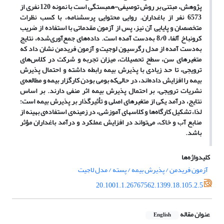
پژوهش، مبتنی بر روش توصیفی-همبستگی است با نمونه 120 نفری از
6573 نفر از باغداران. روایی محتوایی پرسشنامه، با کسب نظرات
متخصصان و پایایی آن نیز، پس از آزمون مقدماتی با استفاده از ضریب
کرونباخ آلفا، 8/0 به
دست آمده است. داده
های جمع
آوری
شده، نتایج
به
دست آمده از مدل رگرسیون لوجیت و آزمون فریدمن نشان داد که
متغیرهای سن، سطح تحصیلات، میزان تجربه و شرکت در کلاس
های
ترویجی، تا حد زیادی با پذیرش بیمه رابطه داشته و احتمال پذیرش
بیمه را افزایش داده
اند، در حالی
که بومی بودن کارگزار بیمه و مطالعه
ی
نشریات ترویجی، بر احتمال پذیرش بیمه اثر منفی دارند. بر اساس
نتایج، درآمد یکی از متغیرهای اصلی و تأثیرگذار بر پذیرش بیمه است؛
لذا، تشکیل کارگاه
ها و کلاس
های آموزشی، در زمینه
ی استفاده
ی بهینه از
منابع آب و خاک، می
تواند در افزایش عملکرد و درآمد باغداران مؤثر
باشد.
کلیدواژه‌ها
آزمون فریدمن / پذیرش بیمه / پسته / مدل لاجیت
20.1001.1.26767562.1399.18.105.2.5
عنوان مقاله
English