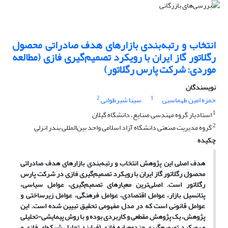
انتخاب و رتبه‌بندی بازارهای هدف صادراتی محصول
رگلاتور گاز ایران با رویکرد تصمیم‌گیری فازی (مطالعه
موردی: شرکت پارس رگلاتور)
نویسندگان
2
1
حمزه امین طهماسبی
سینا شیرطوانی
1
استادیار گروه مهندسی صنایع، دانشگاه گیلان
2
گروه مدیریت صنعتی دانشگاه آزاد اسلامی واحد بین‌المللی بندر انزلی
چکیده
هدف اصلی این پژوهش انتخاب و رتبه
بندی بازارهای هدف صادراتی
محصول رگلاتور گاز ایران با رویکرد تصمیم
گیری فازی در شرکت پارس
رگلاتور است. اصلی
ترین معیارهای تصمیم
گیری، عوامل سیاسی،
پتانسیل بازار، عوامل اقتصادی، عوامل فرهنگی، عوامل زیرساختی و
عوامل قانونی است که در مدل مفهومی تحقیق تبیین شده است. این
پژوهش، یک پژوهش مقطعی و کاربردی بوده و با روش پیمایشی-تحلیلی
و رویکرد تصمیم
گیری چندمعیاره فازی (فرایند تحلیل شبکه
ای فازی و