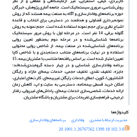
کاربردی، کیفی، استقرایی، غیر آزمایشگاهی و مقطعی و از نظر
روش
شناسی، مروری سیستماتیک است. جامعه آماری پژوهش، خبرگان
حوزه برنامه
های وفادارسازی و آگاه به صنعت بیمه هستند که از روش
نمونه
برداری قضاوتی و هدفمند در دسترس برای انتخاب و قاعده
اشباع نظری برای حجم نمونه استفاده
شده است. حجم نمونه به روش
گلوله برفی، 14 نفر است. در مرحله اول با روش مرور سیستماتیک
برنامه
ها شناسایی
شده و در مرحله دوم به
منظور تعیین روایی
برنامه
های شناسایی
شده در صنعت بیمه، از شاخص روایی محتوایی
استفاده و در نهایت برنامه
های منتخب دسته
بندی و با شاخص کاپا
تعیین اعتبار شده است. بر اساس یافته
ها متناسب با مشتریان بیمه، 15
برنامه وفادارسازی شناسایی و در چهار دسته گروه
بندی
شده
اند:
جایزه، تخفیف نقدی، تخفیف حجمی، خدمات بیمه
ای مازاد و رایگان
(اشانتیون)، کوپن، اعطای خدمات رایگان غیربیمه
ای، کارت
های اعتباری،
امکان خرید قسطی بیمه
نامه، دسترسی به سایت و اپ، کاهش زمان
ارائه خدمات، شخصی
سازی خدمات بیمه
ای، پاداش
های غیرپولی، رفتار
ترجیحی، فراهم
سازی تفریحات برای مشتریان و باشگاه مشتریان.
کلیدواژه‌ها
مدیریت ارتباط با مشتری
وفاداری
برنامه‌های وفادارسازی
20.1001.1.26767562.1399.18.102.3.0