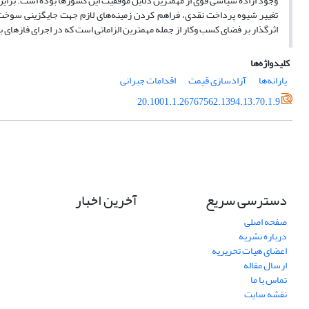
وجود اراده سیاسی قوی از مهمترین دلایل موفقیت این کشورها بوده است. براین اس
تغییر شیوه پرداخت نقدی، فراهم کردن زمینه‌های لازم جهت جایگزینی سوخت‌ها،
اثرگذار بر فضای کسب ‌‌‌وکار از جمله مهمترین الزاماتی است که در اجرای فازهای 
کلیدواژه‌ها
یارانه‌ها
آزادسازی قیمت
اقدامات جبرانی
20.1001.1.26767562.1394.13.70.1.9
دسترسی سریع
آخرین اخبار
صفحه اصلی
درباره نشریه
اعضای هیات تحریریه
ارسال مقاله
تماس با ما
نقشه سایت