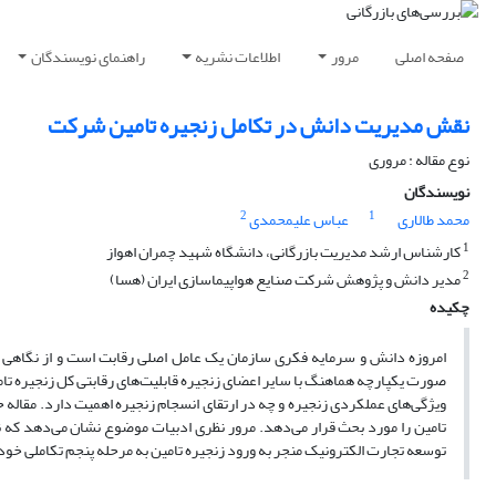
صفحه اصلی
مرور
اطلاعات نشریه
راهنمای نویسندگان
نقش مدیریت دانش در تکامل زنجیره تامین شرکت
نوع مقاله : مروری
نویسندگان
2
1
محمد طالاری
عباس علیمحمدی
1
کارشناس ارشد مدیریت بازرگانی، دانشگاه شهید چمران اهواز
2
مدیر دانش و پژوهش شرکت صنایع هواپیماسازی ایران (هسا)
چکیده
امروزه دانش و سرمایه فکری سازمان یک عامل اصلی رقابت است و از نگاهی دیگ
صورت یکپارچه هماهنگ با سایر اعضای زنجیره قابلیت‌های رقابتی کل زنجیره تام
ویژگی‌های عملکردی زنجیره و چه در ارتقای انسجام زنجیره اهمیت دارد. مقاله
تامین را مورد بحث قرار می‌دهد. مرور نظری ادبیات موضوع نشان می‌دهد که نق
توسعه تجارت الکترونیک منجر به ورود زنجیره تامین به مرحله پنجم تکاملی خو