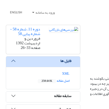
ورود به سامانه
ENGLISH
دوره 11، شماره 58 -
شماره پیاپی 58
فروردین و
اردیبهشت 1392
صفحه
26-33
فایل ها
XML
ستی بکوشند به
اصل مقاله
250.64 K
ز چه در بهبود
 آن در زنجیره
وری اطلاعات و
سابقه مقاله
هم رسانی