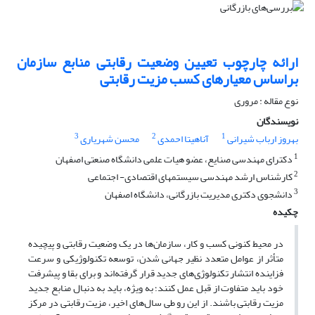
ارائه چارچوب تعیین وضعیت رقابتی منابع سازمان
براساس معیارهای کسب مزیت رقابتی
نوع مقاله : مروری
نویسندگان
3
2
1
بهروز ارباب شیرانی
آناهیتا احمدی
محسن شهریاری
1
دکترای مهندسی صنایع، عضو هیات علمی دانشگاه صنعتی اصفهان
2
کارشناس ارشد مهندسی سیستمهای اقتصادی- اجتماعی
3
دانشجوی دکتری مدیریت بازرگانی، دانشگاه اصفهان
چکیده
در محیط کنونی کسب و کار، سازمان‌ها در یک وضعیت رقابتی و پیچیده
متأثر از عوامل متعدد نظیر جهانی شدن، توسعه تکنولوژیکی و سرعت
فزاینده انتشار تکنولوژی‌های جدید قرار گرفته‌اند و برای بقا و پیشرفت
خود باید متفاوت از قبل عمل کنند؛ به ویژه، باید به دنبال منابع جدید
مزیت رقابتی باشند. از این رو طی سال‌های اخیر، مزیت رقابتی در مرکز