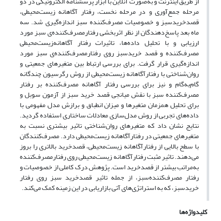
از طریق اینترنت و به‌صورت آنلاین با ابزار پرسشنامه الکترونیکی در دو
مرحله جمع‌آوری و در مرحله نخست، رفتار ‌آگاهانه ‌زیست‌محیطی،
قصد‌خرید‌سبز و خصوصیات مصرف‌کننده ‌سبز اندازه‌گیری شد. سه
ماه بعد پاسخ‌دهندگان از نظر اثربخشی رفتار‌مصرف‌کننده‌ی ‌‌سبز مورد
ارزیابی و با تحلیل داده‌ها، تاثیرات رفتار ‌‌آگاهانه‌‌زیست‌محیطی
‌مصرف‌کننده و قصد ‌خرید‌سبز روی رفتار‌مصرف‌کننده‌ی ‌سبز مورد
اندازه‌گیری قرار گرفت. برای بررسی ارتباط بین متغیرهای جمعیتی و
روان‌شناختی با رفتار‌آگاهانه ‌زیست‌محیطی از روش رگرسیون چندگانه
گام‌‌به‌گام و نیز برای بررسی رفتار ‌آگاهانه‌‌ مصرف‌کننده بر رفتار‌
مصرف‌کننده ‌سبز با نقش میانجی قصد‌ خرید ‌سبز از آزمون سوبل و
برای تحلیل همزمان متغیر‌ها و میزان انطباق و برازش مدل مفهومی با
داده‌های تجربی از روش مدل‌سازی معادلات ساختاری استفاده گردید.
نتایج نشان داد که متغیر‌های روان‌شناختی تاثیر بیشتری نسبت به
متغیر‌های جمعیتی در رفتار‌‌آگاهانه ‌زیست‌محیطی دارد. مصرف‌کنندگان
با سطح بالایی از رفتار‌‌آگاهانه ‌زیست‌محیطی، قصد‌خرید بالاتری را بروز
می‌دهند. تاثیر مثبت رفتار‌‌آگاهانه زیست‌محیطی روی رفتار‌مصرف‌کننده
به‌مراتب بیشتر از قصد‌خرید است. پژوهش درک کاملی از خصوصیات و
رفتار مصرف‌کننده‌سبز، از جمله تاثیر قصد‌خرید سبز روی رفتار
خرید‌سبز، که به استراتژی‌های آتی بازاریابی در این زمینه کمک می‌کند.
کلیدواژه‌ها