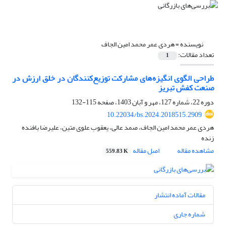
نویسنده =
هردی عمر محمد امین الجاف
تعداد مقالات:
1
طراحی الگوی انگیزه‌های مشارکت توزیع‌کنندگان در خلق ارزش در
صنعت کفش تبریز
دوره 22، شماره 127، مهر و آبان 1403، صفحه
115-132
10.22034/bs.2024.2018515.2909
هردی عمر محمد امین الجاف، صمد عالی، یعقوب علوی متین، علیرضا بافنده
زنده
مشاهده مقاله
اصل مقاله
559.83 K
مقالات آماده انتشار
شماره جاری