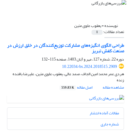
نویسنده =
یعقوب علوی متین
تعداد مقالات:
1
طراحی الگوی انگیزه‌های مشارکت توزیع‌کنندگان در خلق ارزش در
صنعت کفش تبریز
دوره 22، شماره 127، مهر و آبان 1403، صفحه
115-132
10.22034/bs.2024.2018515.2909
هردی عمر محمد امین الجاف، صمد عالی، یعقوب علوی متین، علیرضا بافنده
زنده
مشاهده مقاله
اصل مقاله
559.83 K
مقالات آماده انتشار
شماره جاری